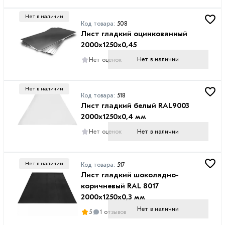
Ширина
Нет в наличии
профиля
Код товара:
508
Лист гладкий оцинкованный
1050
2000х1250х0,45
мм
Нет в наличии
Нет оценок
1150
мм
Нет в наличии
1160
Код товара:
518
Лист гладкий белый RAL9003
мм
2000х1250х0,4 мм
1200
Нет в наличии
Нет оценок
мм
1250
мм
Нет в наличии
Код товара:
517
Лист гладкий шоколадно-
коричневый RAL 8017
2000х1250х0,3 мм
Нет в наличии
Покрытие
5
1 отзывов