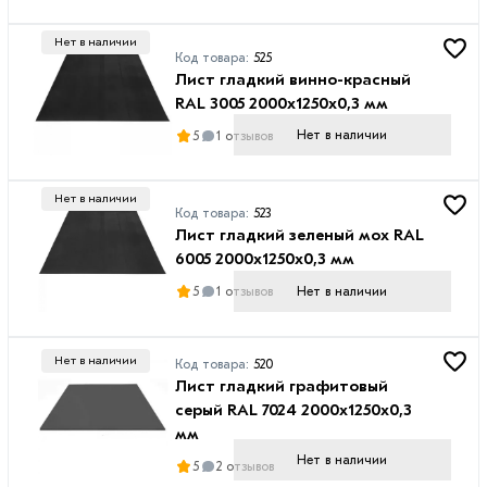
Высота
профлиста
Нет в наличии
Код товара:
525
2
Лист гладкий винно-красный
м
RAL 3005 2000х1250х0,3 мм
Нет в наличии
5
1 отзывов
Высота
Нет в наличии
Код товара:
523
волны
Лист гладкий зеленый мох RAL
6005 2000х1250х0,3 мм
8
мм
Нет в наличии
5
1 отзывов
20
мм
Нет в наличии
Код товара:
520
21
Лист гладкий графитовый
мм
серый RAL 7024 2000х1250х0,3
мм
Нет в наличии
5
2 отзывов