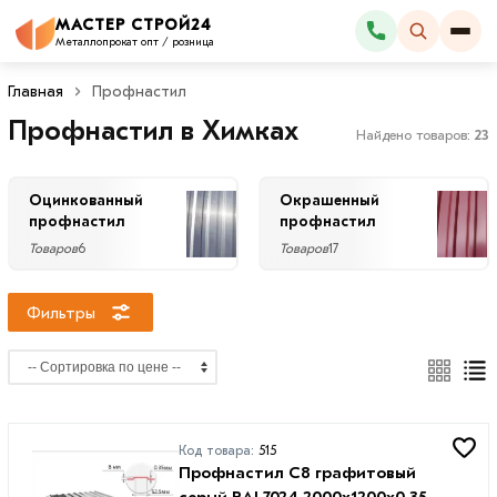
×
МАСТЕР СТРОЙ24
Каталог
Фильтры
Металлопрокат опт / розница
Главная
Профнастил
Со
Профнастил в Химках
скидкой
Найдено товаров:
23
Оцинкованный
Окрашенный
профнастил
профнастил
Цена
Товаров
6
Товаров
17
руб.
Фильтры
—
Тип
Код товара:
515
С20
Профнастил С8 графитовый