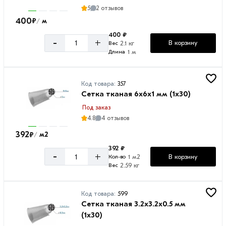
5
2 отзывов
0.5
400
₽
м
/
мм
400 ₽
-
+
0.7
В корзину
2.1 кг
Вес
1 м
Длина
мм
0.8
мм
Код товара:
357
Сетка тканая 6х6х1 мм (1х30)
1
Под заказ
мм
4.8
4 отзывов
392
₽
м2
/
392 ₽
-
+
В корзину
1 м2
Кол-во
Длина
2.59 кг
Вес
30
м
Код товара:
599
Сетка тканая 3.2х3.2х0.5 мм
50
(1х30)
м