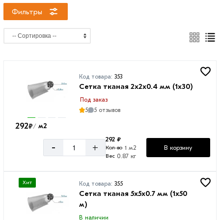
мм
Фильтры
3.2х3.2
мм
5х5
мм
Код товара:
353
6х6
Сетка тканая 2х2х0.4 мм (1х30)
мм
Под заказ
10х10
5
5 отзывов
мм
292
₽
м2
/
15х15
292 ₽
мм
-
+
В корзину
1 м2
Кол-во
0.87 кг
Вес
Хит
Код товара:
355
Толщина
Сетка тканая 5х5х0.7 мм (1х50
м)
0.4
В наличии
мм