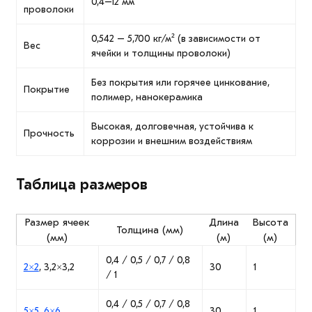
0,4–12 мм
проволоки
0,542 – 5,700 кг/м² (в зависимости от
Вес
ячейки и толщины проволоки)
Без покрытия или горячее цинкование,
Покрытие
полимер, нанокерамика
Высокая, долговечная, устойчива к
Прочность
коррозии и внешним воздействиям
Таблица размеров
Размер ячеек
Длина
Высота
Толщина (мм)
(мм)
(м)
(м)
0,4 / 0,5 / 0,7 / 0,8
2×2
, 3,2×3,2
30
1
/ 1
0,4 / 0,5 / 0,7 / 0,8
5×5
,
6×6
30
1