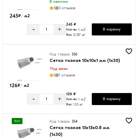
В наличии
5
3 отзывов
245
₽
м2
/
Высота
245 ₽
-
+
В корзину
1 м2
Кол-во
1
0.87 кг
Вес
м
Код товара:
356
Сетка тканая 10х10х1 мм (1х30)
Под заказ
5
1 отзывов
126
₽
м2
/
126 ₽
-
+
В корзину
1 м2
Кол-во
1.15 кг
Вес
Хит
Код товара:
354
Сетка тканая 15х15х0.8 мм
(1х30)