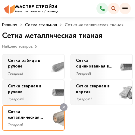
×
МАСТЕР СТРОЙ24
Каталог
Фильтры
Металлопрокат опт / розница
Главная
Сетка стальная
Сетка металлическая тканая
Со
Сетка металлическая тканая
скидкой
Найдено товаров:
6
Сетка рабица в
Сетка
Цена
рулоне
оцинкованная в
рулоне
руб.
Товаров
5
Товаров
8
Сетка сварная в
—
Сетка сварная в
рулоне
картах
Товаров
18
Товаров
15
Сетка
Размер
металлическая
ячеек
тканая
Товаров
6
2х2