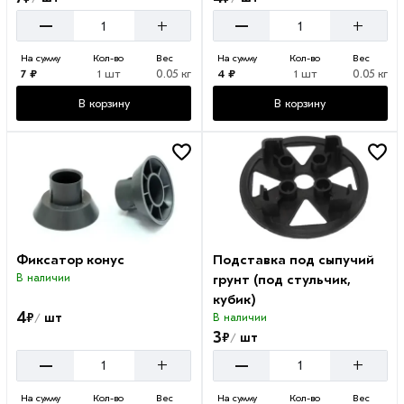
–
–
+
+
На сумму
Кол-во
Вес
На сумму
Кол-во
Вес
7 ₽
1 шт
0.05 кг
4 ₽
1 шт
0.05 кг
В корзину
В корзину
Фиксатор конус
Подставка под сыпучий
В наличии
грунт (под стульчик,
кубик)
4
₽
шт
В наличии
/
3
₽
шт
/
–
–
+
+
На сумму
Кол-во
Вес
На сумму
Кол-во
Вес