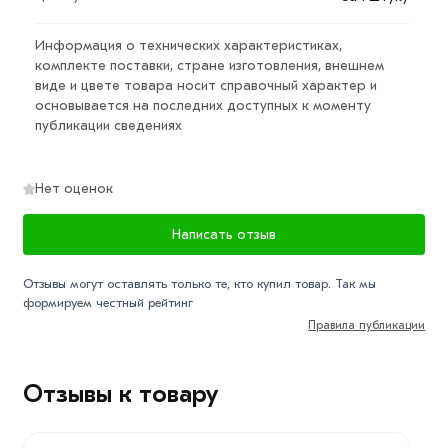
В зависимости от проекта и назначения строящегося
объекта толщина защитного слоя регламентируется
Информация о технических характеристиках,
комплекте поставки, стране изготовления, внешнем
строительными нормами и правилами.
виде и цвете товара носит справочный характер и
основывается на последних доступных к моменту
Дистанцеры не только упрощают сам процесс
публикации сведениях
бетонирования, но и защищают арматуру от
коррозии, выступлении ржавчины при отделочных
работах, устраняют вероятность проявления
Нет оценок
контуров арматурной сетки на поверхности потолка
или стены при соприкосновении арматуры и опалубки.
Написать отзыв
Фиксаторы улучшают характеристики конструкции,
Отзывы могут оставлять только те, кто купил товар. Так мы
помогают сэкономить время и средства, упростят
формируем честный рейтинг
рабочий процесс. Именно дистанцеры создают
Правила публикации
заданный необходимый защитный слой при заливке
фундамента для частного дома или коттеджа,
Отзывы к товару
перекрытий, укрепления грунтов, армирования стен.
Для приобретения данной позиции, кликните мышкой