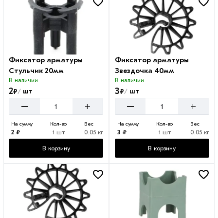
Фиксатор арматуры
Фиксатор арматуры
Стульчик 20мм
Звездочка 40мм
В наличии
В наличии
2
3
₽
₽
шт
шт
/
/
–
–
+
+
На сумму
Кол-во
Вес
На сумму
Кол-во
Вес
2 ₽
1 шт
0.05 кг
3 ₽
1 шт
0.05 кг
В корзину
В корзину