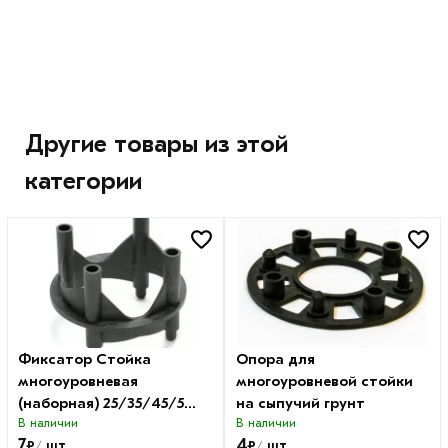
Другие товары из этой
категории
Фиксатор Стойка
Опора для
многоуровневая
многоуровневой стойки
(наборная) 25/35/45/55
на сыпучий грунт
мм
В наличии
В наличии
7
4
₽
₽
шт
шт
/
/