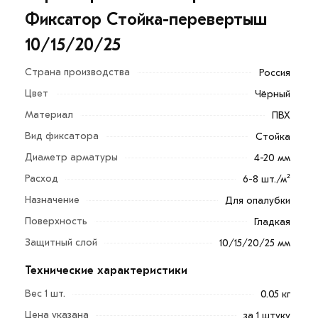
Фиксатор Стойка-перевертыш
10/15/20/25
Страна производства
Россия
Цвет
Чёрный
Материал
ПВХ
Вид фиксатора
Стойка
Диаметр арматуры
4-20 мм
Расход
6-8 шт./м²
Назначение
Для опалубки
Поверхность
Гладкая
Фиксатор арматуры стойка-перевертыш 10/15/20/25
Защитный слой
10/15/20/25 мм
необходим при горизонтальном армировании, в
качестве опоры арматуры, а также узлов арматурной
Технические характеристики
сетки, формируя защитный слой арматуры при
Вес 1 шт.
0.05 кг
бетонировании.
Цена указана
за 1 штуку