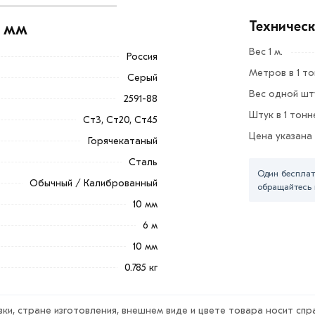
т получать калиброванные прутки большой
Техничес
0 мм
змеров.
Вес 1 м.
Россия
аходятся на удовлетворительном уровне,
Метров в 1 т
тельной термической обработки.
Серый
Вес одной шту
2591-88
тся все профильные изделия большой
Штук в 1 тонн
Ст3, Ст20, Ст45
ит как в частном подворье, так и в цехах
Цена указана
Горячекатаный
Сталь
бъема металлопроката предоставляются
Один бесплат
Обычный / Калиброванный
звоните +7 (901) 080-00-07.
обращайтесь 
10 мм
бавить в корзину»
или нажмите на кнопку
6 м
тактам указанным на сайте.
10 мм
категории
Квадрат стальной
действительн в
0.785 кг
бработают заказ и свяжутся с Вами для
ки, стране изготовления, внешнем виде и цвете товара носит спр