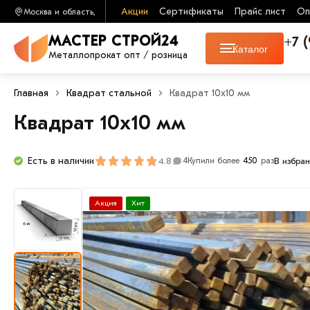
Акции
Сертификаты
Прайс лист
Оп
Москва и область,
+7 
МАСТЕР СТРОЙ24
Каталог
Металлопрокат опт / розница
Главная
Квадрат стальной
Квадрат 10х10 мм
Квадрат 10х10 мм
Есть в наличии
4.8
В избра
4
Купили более
450
раз
Акция
Хит