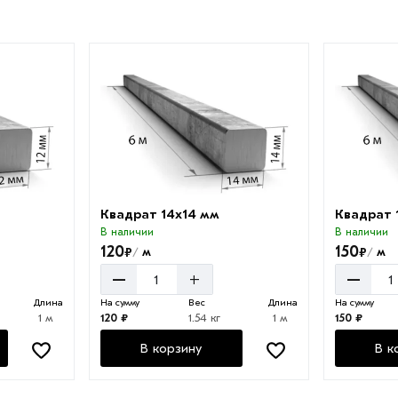
Квадрат 14х14 мм
Квадрат 
В наличии
В наличии
120
150
₽
₽
м
м
/
/
–
–
+
Длина
На сумму
Вес
Длина
На сумму
1 м
120 ₽
1.54 кг
1 м
150 ₽
В корзину
В к