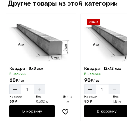
Другие товары из этой категории
Акция
Квадрат 8х8 мм
Квадрат 12х12 мм
В наличии
В наличии
60
90
₽
₽
м
м
/
/
–
–
+
+
На сумму
Вес
Длина
На сумму
Вес
60 ₽
0.502 кг
1 м
90 ₽
1.13 кг
В корзину
В корзину