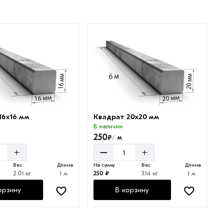
16х16 мм
Квадрат 20х20 мм
В наличии
250
₽
м
/
–
+
+
Вес
Длина
На сумму
Вес
Длина
2.01 кг
1 м
250 ₽
3.14 кг
1 м
орзину
В корзину