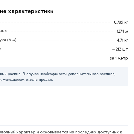
кие характеристики
0.785 кг
онне
1274 м
ки (6 м)
4.71 кг
е
≈ 212 шт
за 1 метр
ный распил. В случае необходимости дополнительного распила,
к менеджерам отдела продаж.
авочный характер и основывается на последних доступных к