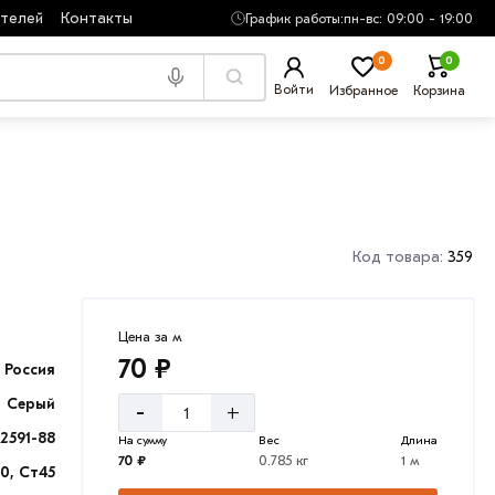
ателей
Контакты
График работы:
пн-вс: 09:00 - 19:00
0
0
Войти
Избранное
Корзина
Код товара:
359
Цена за м
70 ₽
Россия
Серый
-
+
2591-88
На сумму
Вес
Длина
70 ₽
0.785 кг
1 м
0, Ст45