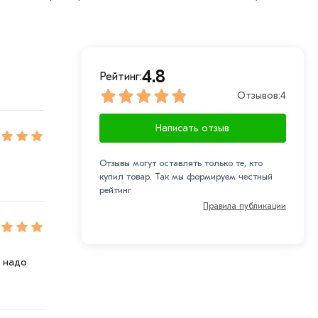
рa в течение 7 дней (наличие чека обязательно).
4.8
Рейтинг:
Отзывов:
4
Написать отзыв
Отзывы могут оставлять только те, кто
купил товар. Так мы формируем честный
рейтинг
Правила публикации
 надо