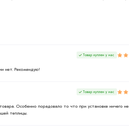
ствует всем стандартам качества. Возврат купленного това
Товар куплен у нас
и нет. Рекомендую!
Товар куплен у нас
и товара. Особенно порадовало то что при установке ничего не
ашей теплицы.