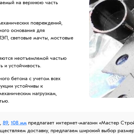
ваемый на верхнюю часть
механических повреждений,
ного основания для
ЛЭП, световые мачты, мостовые
ляются неотъемлемой частью
ь и устойчивость.
ого бетона с учетом всех
укции устойчивы к
еханическим нагрузкам,
тью.
6
,
89
,
108 мм
предлагает интернет-магазин «Мастер Строй
существляем доставку, предлагаем широкий выбор размер