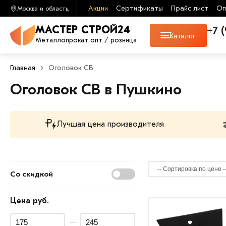
Акции
Сертификаты
Прайс лист
Оп
Москва и область,
+7 
МАСТЕР СТРОЙ24
Каталог
Металлопрокат опт / розница
Главная
Оголовок СВ
Оголовок СВ в Пушкино
Лучшая цена производителя
Со скидкой
Цена руб.
—