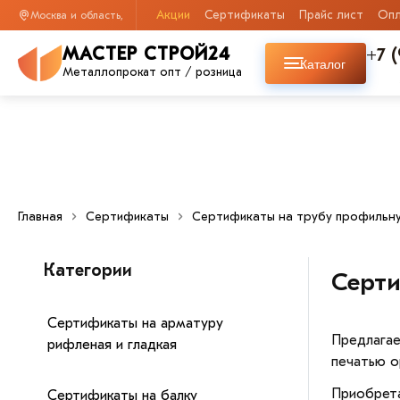
Акции
Сертификаты
Прайс лист
Опл
Москва и область,
+7 
МАСТЕР СТРОЙ24
Каталог
Металлопрокат опт / розница
Главная
Сертификаты
Сертификаты на трубу профильн
Категории
Серти
Сертификаты на арматуру
Предлагае
рифленая и гладкая
печатью о
Приобрета
Сертификаты на балку