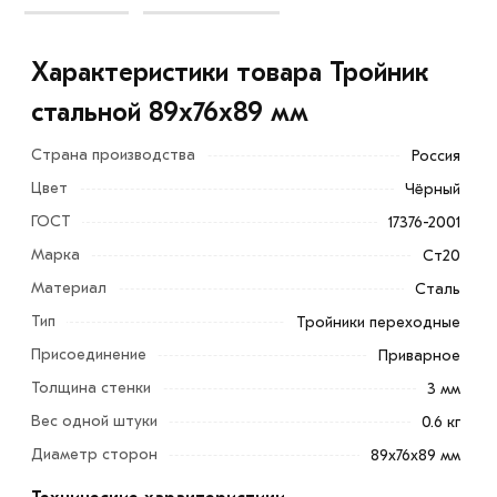
Характеристики товара Тройник
стальной 89х76х89 мм
Страна производства
Россия
Цвет
Чёрный
ГОСТ
17376-2001
Марка
Ст20
Тройник стальной 89х76х89 мм приварной используется
Материал
Сталь
для создания дополнительного ответвления
Тип
Тройники переходные
трубопровода и монтажа деталей трубопровода.
Присоединение
Приварное
Материал изготовления – черные металлы, сталь.
Толщина стенки
3 мм
Применяется в системах отопления, водопроводов,
Вес одной штуки
0.6 кг
газопроводов и других системах, работающих в
Диаметр сторон
89х76х89 мм
условиях неагрессивных сред (вода, водяной пар,
горючий газ и др.) при температуре проводимой среды