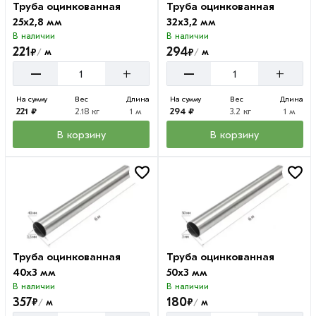
Труба оцинкованная
Труба оцинкованная
25х2,8 мм
32х3,2 мм
В наличии
В наличии
221
294
₽
₽
м
м
/
/
–
–
+
+
На сумму
Вес
Длина
На сумму
Вес
Длина
221 ₽
2.18 кг
1 м
294 ₽
3.2 кг
1 м
В корзину
В корзину
Труба оцинкованная
Труба оцинкованная
40х3 мм
50х3 мм
В наличии
В наличии
357
180
₽
₽
м
м
/
/