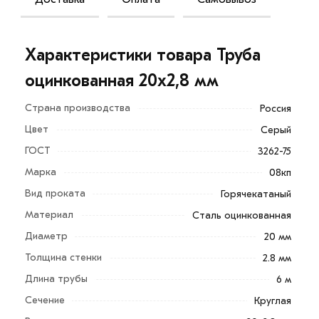
Характеристики товара Труба
оцинкованная 20х2,8 мм
Страна производства
Россия
Цвет
Серый
ГОСТ
3262-75
Марка
08кп
Вид проката
Горячекатаный
Материал
Сталь оцинкованная
Поверхность трубы покрыта тонким слоем цинка, что
Диаметр
20 мм
позволяет защитить трубы от коррозии, воды,
повышенной влажности. Оцинкованные трубы
Толщина стенки
2.8 мм
применяют там, где требуется устойчивость к влаге,
Длина трубы
6 м
надежность конструкций.
Сечение
Круглая