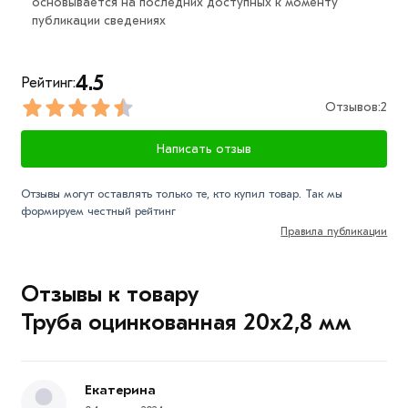
основывается на последних доступных к моменту
публикации сведениях
оцинкованная
действительн в Москве и области.
Наши профессиональные менеджеры обработают
заказ и свяжутся с Вами для согласования условий
4.5
Рейтинг:
доставки или самовывоза.
Отзывов:
2
Данний товар от производителя сертифицирован,
соответствует всем стандартам качества. Возврат
Написать отзыв
купленного товарa в течение 7 дней (наличие чека
обязательно).
Отзывы могут оставлять только те, кто купил товар. Так мы
формируем честный рейтинг
Правила публикации
Отзывы к товару
Труба оцинкованная 20х2,8 мм
Екатерина