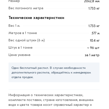
Цинковый слой снаружи и внутри, отличный сварной
Размер
20х2,8 мм
шов увеличивают срок службы труб. Применяются в
Вес погонного метра
1.733 кг
домах, квартирах, промышленных зданиях,
Технические характеристики
металлических конструкциях котельных, системах
водоснабжения.
Вес 1 м.
1.733 кг
Метров в 1 тонне
577 м
Стальные водопроводные трубы смело можно
Вес одной штуки (6 м)
бетонировать и в стене, и в бетонной стяжке.
10.4 кг
Оцинкованные трубы 20х2,8 мм можно купить на
Штук в 1 тонне
≈ 96 шт
сайте
«Мастер Строй24»
любым объемом, включая
Цена указана
за 1 метр
крупные заказы — для них предусмотрены оптовые
цены.
Один бесплатный распил. В случае необходимости
дополнительного распила, обращайтесь к менеджерам
Для приобретения данной позиции, кликните мышкой
отдела продаж.
«Добавить в корзину»
или нажмите на кнопку
«Быстрый заказ»
. Также можете купить позвонив по
контактам указанным на сайте.
Информация о технических характеристиках,
комплекте поставки, стране изготовления, внешнем
Условия доставки и цена на товар Труба
виде и цвете товара носит справочный характер и
оцинкованная 20х2,8 мм из категории
Труба круглая