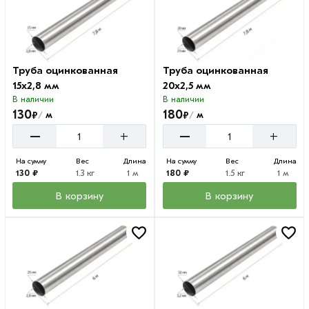
Труба оцинкованная
Труба оцинкованная
15х2,8 мм
20х2,5 мм
В наличии
В наличии
130
180
₽
₽
м
м
/
/
–
–
+
+
На сумму
Вес
Длина
На сумму
Вес
Длина
130 ₽
1.3 кг
1 м
180 ₽
1.5 кг
1 м
В корзину
В корзину