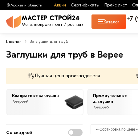
Акции
Сертификаты
Прайс лист
Оп
Москва и область,
+7 
МАСТЕР СТРОЙ24
Каталог
Металлопрокат опт / розница
Главная
Заглушки для труб
Заглушки для труб в Верее
Лучшая цена производителя
Квадратные заглушки
Прямоугольные
заглушки
Товаров
9
Товаров
6
Со скидкой