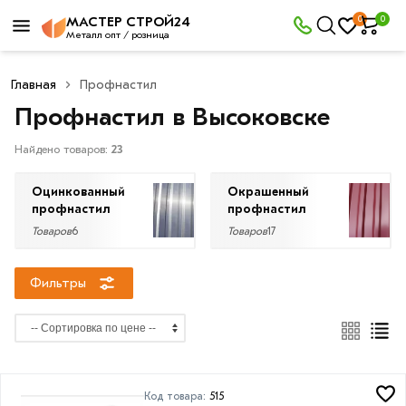
×
0
0
МАСТЕР СТРОЙ24
Фильтры
Металл опт / розница
Главная
Профнастил
Со
Профнастил в Высоковске
скидкой
Найдено товаров:
23
Оцинкованный
Окрашенный
Цена
профнастил
профнастил
руб.
Товаров
6
Товаров
17
—
Фильтры
Тип
С20
Код товара:
515