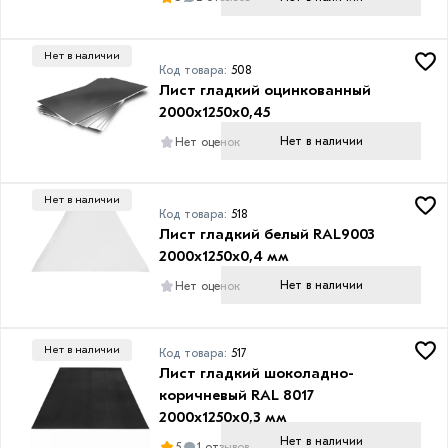
Ширина
профиля
Нет в наличии
Код товара:
508
1050
Лист гладкий оцинкованный
мм
2000х1250х0,45
1150
Нет в наличии
Нет оценок
мм
1160
Нет в наличии
мм
Код товара:
518
Лист гладкий белый RAL9003
1200
2000х1250х0,4 мм
мм
Нет в наличии
Нет оценок
1250
мм
Нет в наличии
Код товара:
517
Лист гладкий шоколадно-
коричневый RAL 8017
2000х1250х0,3 мм
Покрытие
Нет в наличии
5
1 отзывов