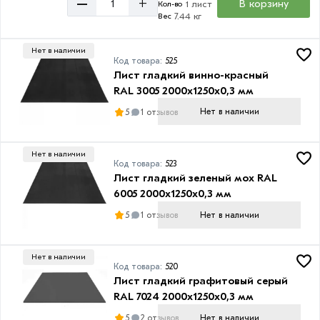
–
+
Высота
В корзину
1 лист
Кол-во
7.44 кг
Вес
профлиста
2
Нет в наличии
м
Код товара:
525
Лист гладкий винно-красный
RAL 3005 2000х1250х0,3 мм
Нет в наличии
5
1 отзывов
Высота
волны
Нет в наличии
Код товара:
523
8
Лист гладкий зеленый мох RAL
мм
6005 2000х1250х0,3 мм
20
Нет в наличии
5
1 отзывов
мм
21
Нет в наличии
мм
Код товара:
520
Лист гладкий графитовый серый
RAL 7024 2000х1250х0,3 мм
Нет в наличии
5
2 отзывов