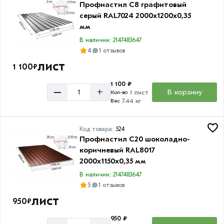
С8
Профнастил С8 графитовый
серый RAL7024 2000х1200х0,35
С21
мм
В наличии: 2147483647
4
1 отзывов
лист
1 100
Толщина
₽
1 100 ₽
0.3
–
+
В корзину
1 лист
Кол-во
мм
7.44 кг
Вес
0.35
мм
Код товара:
524
Профнастил С20 шоколадно-
0.4
коричневый RAL8017
мм
2000х1150х0,35 мм
0.45
В наличии: 2147483647
мм
5
1 отзывов
лист
950
₽
950 ₽