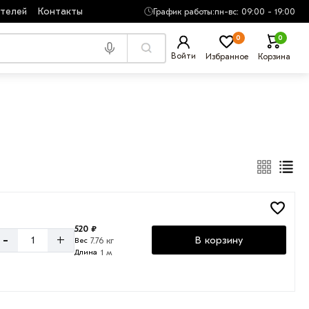
ателей
Контакты
График работы:
пн-вс: 09:00 - 19:00
0
0
Войти
Избранное
Корзина
520 ₽
-
+
В корзину
7.76 кг
Вес
1 м
Длина