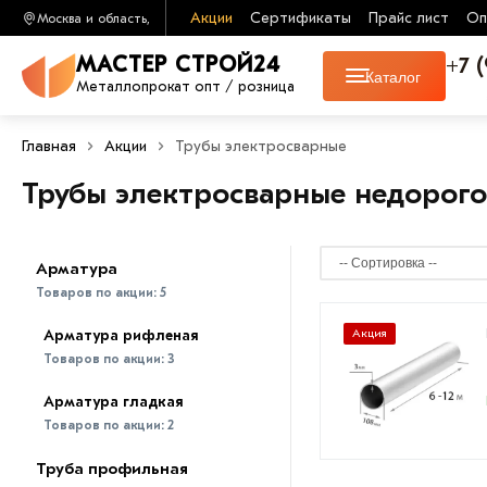
Акции
Сертификаты
Прайс лист
Оп
Москва и область,
+7 
МАСТЕР СТРОЙ24
Каталог
Металлопрокат опт / розница
Главная
Акции
Трубы электросварные
Трубы электросварные недорого
Арматура
Товаров по акции:
5
Арматура рифленая
Акция
Товаров по акции:
3
Арматура гладкая
Товаров по акции:
2
Труба профильная