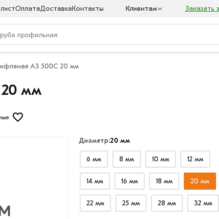
 лист
Оплата
Доставка
Контакты
Клиентам
Заказать 
ифленая А3 500С 20 мм
 20 мм
ные
Диаметр:
20 мм
6 мм
8 мм
10 мм
12 мм
14 мм
16 мм
18 мм
20 мм
22 мм
25 мм
28 мм
32 мм