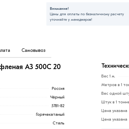
Внимание!
Цены для оплаты по безналичному расчету
уточняйте у менеджеров!
лата
Самовывоз
мических нагрузках при температуре ниже
Техническ
фленая А3 500С 20
ых конструкций: междуэтажных
Вес 1 м.
 опорных зданий с повышенной
Метров в 1 то
реакторов и пр. Для изготовления
Россия
Вес одной штук
Чёрный
Штук в 1 тонн
венного склада в Москве. Гарантируем
5781-82
Цена указана
ыстро согласуем отправку партии в любой
Горячекатаный
Цена указана
через сайт или звоните по нашим
Сталь