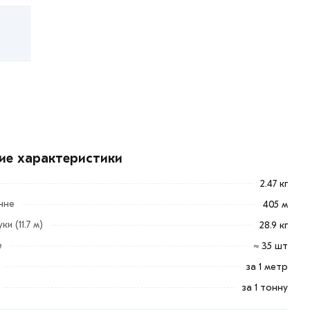
ие характеристики
2.47 кг
нне
405 м
и (11.7 м)
28.9 кг
е
≈ 35 шт
за 1 метр
за 1 тонну