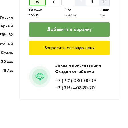
-
+
м
т
На сумму
Вес
Длина
165 ₽
2.47 кг
1 м
Россия
Чёрный
Добавить в корзину
5781-82
атаный
Запросить оптовую цену
Сталь
20 мм
Заказ и консультация
11.7 м
Скидки от объема
+7 (901) 080-00-07
+7 (915) 402-20-20