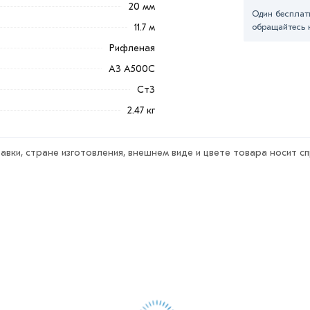
20 мм
Один бесплат
Добавить в корзину»
или нажмите на
11.7 м
обращайтесь 
в по контактам указанным на сайте.
Рифленая
А3 500С 20 мм из категории
Арматура
А3 А500С
офессиональные менеджеры обработают
Ст3
тавки или самовывоза.
2.47 кг
ветствует всем стандартам качества.
ека обязательно).
авки, стране изготовления, внешнем виде и цвете товара носит с