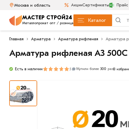
Москва и область
Акции
Сертификаты
Прайс
МАСТЕР СТРОЙ24
Каталог
Металлопрокат опт / розница
Главная
Арматура
Арматура рифленая
Арматура р
Арматура рифленая А3 500С
Есть в наличии
5
В избран
1
Купили более
300
раз