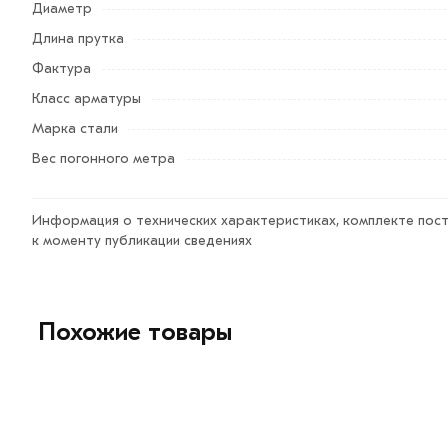
Диаметр
Для приобретения данной позиции, кликните мышкой
«
Длина прутка
кнопку
«Быстрый заказ»
. Также можете купить позвони
Фактура
Условия доставки и цена на товар Арматура рифленая 
Класс арматуры
рифленая
действительн в Москве и области. Наши пр
Марка стали
заказ и свяжутся с Вами для согласования условий дос
Вес погонного метра
Данний товар от производителя сертифицирован, соот
Возврат купленного товарa в течение 7 дней (наличие ч
Информация о технических характеристиках, комплекте пост
к моменту публикации сведениях
Похожие товары