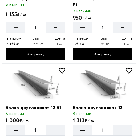
В наличии
Б1
В наличии
1 155
₽
м
/
950
₽
м
/
–
–
+
+
На сумму
Вес
Длина
На сумму
Вес
Длина
1 155 ₽
9.51 кг
1 м
950 ₽
8.1 кг
1 м
В корзину
В корзину
Балка двутавровая 12 Б1
Балка двутавровая 12
В наличии
В наличии
1 000
1 313
₽
₽
м
м
/
/
–
–
+
+