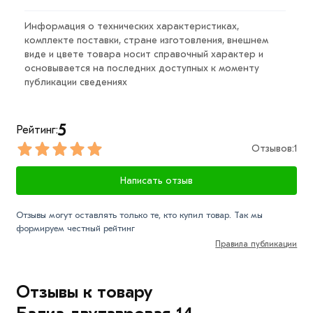
14 из категории
Балка двутавровая
действительн в
Москве и области. Наши профессиональные
Информация о технических характеристиках,
менеджеры обработают заказ и свяжутся с Вами для
комплекте поставки, стране изготовления, внешнем
согласования условий доставки или самовывоза.
виде и цвете товара носит справочный характер и
основывается на последних доступных к моменту
Данний товар от производителя сертифицирован,
публикации сведениях
соответствует всем стандартам качества. Возврат
купленного товарa в течение 7 дней (наличие чека
5
Рейтинг:
обязательно).
Отзывов:
1
Написать отзыв
Отзывы могут оставлять только те, кто купил товар. Так мы
формируем честный рейтинг
Правила публикации
Отзывы к товару