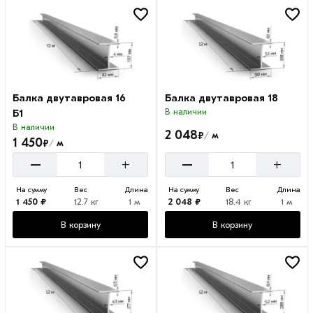
Балка двутавровая 16
Балка двутавровая 18
Б1
В наличии
В наличии
2 048
₽
м
/
1 450
₽
м
/
–
–
+
+
На сумму
Вес
Длина
На сумму
Вес
Длина
1 450 ₽
12.7 кг
1 м
2 048 ₽
18.4 кг
1 м
В корзину
В корзину