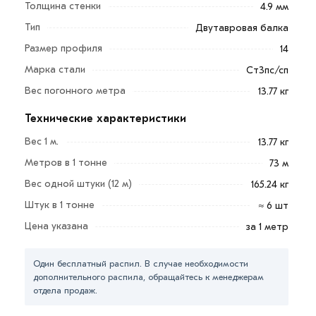
Толщина стенки
4.9 мм
Двутавр применяется в:
Тип
Двутавровая балка
Частном домостроении;
Размер профиля
14
На коммерческих объектах;
Марка стали
Ст3пс/сп
Промышленных сооружениях;
Вес погонного метра
13.77 кг
Машиностроительной отрасли;
Технические характеристики
Автомобилестроении.
Вес 1 м.
13.77 кг
За счет своей конфигурации такие балки обладают
Метров в 1 тонне
73 м
небольшим весом, повышенной жесткостью и
Вес одной штуки (12 м)
165.24 кг
увеличенной несущей способностью.
Штук в 1 тонне
≈ 6 шт
Для приобретения данной позиции, кликните мышкой
Цена указана
за 1 метр
«Добавить в корзину»
или нажмите на кнопку
«Быстрый заказ»
. Также можете купить позвонив по
Один бесплатный распил. В случае необходимости
контактам указанным на сайте.
дополнительного распила, обращайтесь к менеджерам
отдела продаж.
Условия доставки и цена на товар Балка двутавровая