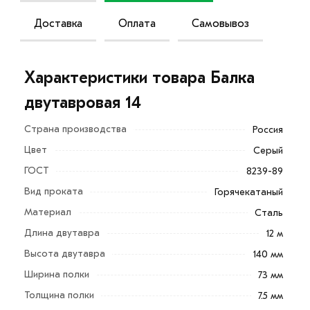
Доставка
Оплата
Самовывоз
Характеристики товара Балка
двутавровая 14
Страна производства
Россия
Цвет
Серый
ГОСТ
8239-89
Вид проката
Горячекатаный
Материал
Сталь
Длина двутавра
12 м
Высота двутавра
140 мм
Балка двутавровая 14 – с уклоном внутренних граней
Ширина полки
73 мм
полок произведен в соответствие с ГОСТ 8239-89
Толщина полки
7.5 мм
методом горячей прокатки на сталепрокатном стане.