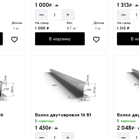
1 000
1 313
₽
₽
м
м
/
/
–
–
+
Длина
На сумму
Вес
Длина
На сумму
1 м
1 000 ₽
8.7 кг
1 м
1 313 ₽
В корзину
В к
16
Балка двутавровая 16 Б1
Балка дв
В наличии
В наличии
1 450
2 048
₽
₽
м
/
/
–
–
+