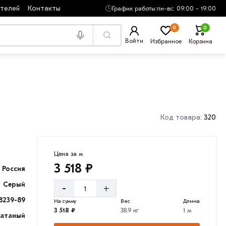
ателей
Контакты
График работы:
пн-вс: 09:00 - 19:00
0
0
Войти
Избранное
Корзина
Код товара:
320
Цена за м
3 518 ₽
Россия
Серый
-
+
8239-89
На сумму
Вес
Длина
3 518 ₽
38.9 кг
1 м
катаный