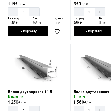
1 155
950
₽
₽
м
м
/
/
–
–
+
+
На сумму
Вес
Длина
На сумму
Вес
1 155 ₽
9.51 кг
1 м
950 ₽
8.1 кг
В корзину
В корзину
Балка двутавровая 14 Б1
Балка двутавровая 
В наличии
В наличии
1 250
1 560
₽
₽
м
м
/
/
–
–
+
+