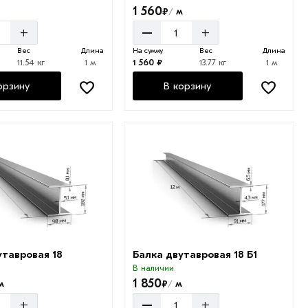
1 560
₽
м
/
–
+
+
Вес
Длина
На сумму
Вес
Длина
11.54 кг
1 м
1 560 ₽
13.77 кг
1 м
орзину
В корзину
утавровая 18
Балка двутавровая 18 Б1
В наличии
1 850
₽
м
м
/
–
+
+