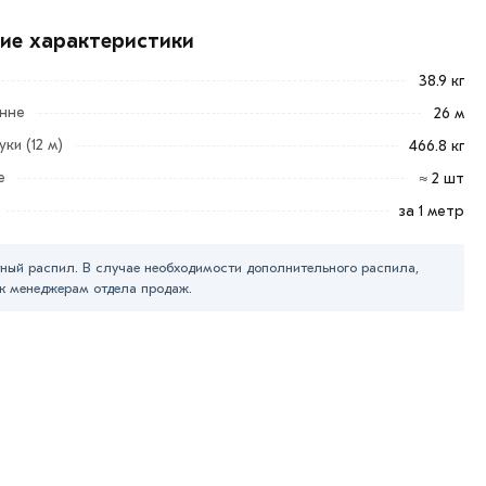
кие характеристики
38.9 кг
онне
26 м
ки (12 м)
466.8 кг
е
≈ 2 шт
за 1 метр
ный распил. В случае необходимости дополнительного распила,
к менеджерам отдела продаж.
ласования условий доставки или самовывоза.
рa в течение 7 дней (наличие чека обязательно).