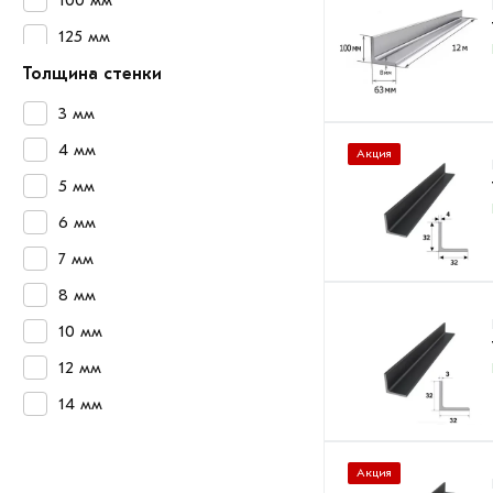
125 мм
140 мм
Толщина стенки
160 мм
3 мм
200 мм
4 мм
Акция
5 мм
6 мм
7 мм
8 мм
10 мм
12 мм
14 мм
Акция