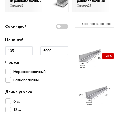
неравнополочный
равнополочный
Товаров
13
Товаров
25
Со скидкой
Цена руб.
—
- 21 %
Форма
Неравнополочный
Равнополочный
Длина уголка
6 м
12 м