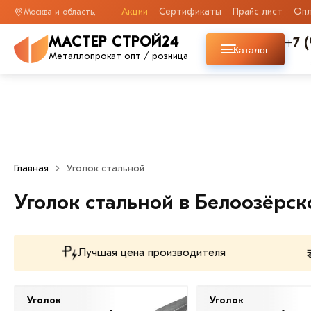
Акции
Сертификаты
Прайс лист
Опл
Москва и область,
+7 
МАСТЕР СТРОЙ24
Каталог
Металлопрокат опт / розница
Главная
Уголок стальной
Уголок стальной в Белоозёрс
Лучшая цена производителя
Уголок
Уголок