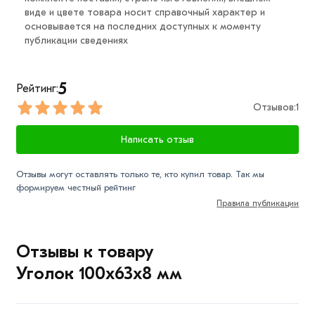
Для приобретения данной позиции, кликните мышкой
виде и цвете товара носит справочный характер и
основывается на последних доступных к моменту
«Добавить в корзину»
или нажмите на кнопку
публикации сведениях
«Быстрый заказ»
. Также можете купить позвонив по
контактам указанным на сайте.
5
Рейтинг:
Условия доставки и цена на товар Уголок 100х63х8
Отзывов:
1
мм из категории
Уголок неравнополочный
действительн в Москве и области. Наши
Написать отзыв
профессиональные менеджеры обработают заказ и
свяжутся с Вами для согласования условий доставки
Отзывы могут оставлять только те, кто купил товар. Так мы
или самовывоза.
формируем честный рейтинг
Правила публикации
Данний товар от производителя сертифицирован,
соответствует всем стандартам качества. Возврат
купленного товарa в течение 7 дней (наличие чека
Отзывы к товару
обязательно).
Уголок 100х63х8 мм