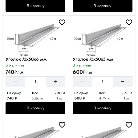
В корзину
В корзину
Уголок 75х50х6 мм
Уголок 75х50х5 мм
В наличии
В наличии
740
600
₽
₽
м
м
/
/
–
–
+
+
На сумму
Вес
Длина
На сумму
Вес
Длина
740 ₽
5.86 кг
1 м
600 ₽
4.79 кг
1 м
В корзину
В корзину