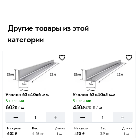
Другие товары из этой
категории
Уголок 63х40х6 мм
Уголок 63х40х5 мм
В наличии
В наличии
602
450
₽
₽
₽
м
570
м
/
/
–
–
+
+
На сумму
Вес
Длина
На сумму
Вес
Длина
602 ₽
4.63 кг
1 м
450 ₽
3.9 кг
1 м