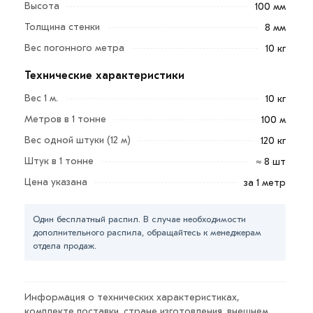
Уголок 100х63х8 мм - профиль из стали,
Высота
100 мм
металлопрокат Г-образной формы, состоящий из
Толщина стенки
8 мм
двух поперечных друг к другу полок.
Вес погонного метра
10 кг
Благодаря технологичности формы, хорошей
Технические характеристики
свариваемости, прочности, устойчивости к разным
Вес 1 м.
10 кг
нагрузкам стальной уголок используется
повсеместно.
Метров в 1 тонне
100 м
Вес одной штуки (12 м)
120 кг
Например, в строительстве он является одним из
Штук в 1 тонне
≈ 8 шт
основных несущих, тяжелонагруженных
металлоконструкций – например, перекрытий,
Цена указана
за 1 метр
пролетов, ферм и проч.
Один бесплатный распил. В случае необходимости
Главная задача стального уголка - усиление различных
дополнительного распила, обращайтесь к менеджерам
конструкций. В частности, это может быть
отдела продаж.
поддержка соединений в условиях повышенной
нагрузки, увеличение их устойчивости к внешним
воздействиям.
Информация о технических характеристиках,
комплекте поставки, стране изготовления, внешнем