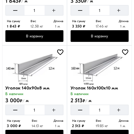
1 843
3 350
₽
₽
м
м
/
/
–
–
+
+
На сумму
Вес
Длина
На сумму
Вес
Длина
1 843 ₽
12.58 кг
1 м
3 350 ₽
17.46 кг
1 м
В корзину
В корзину
Уголок 140х90х8 мм
Уголок 160х100х10 мм
В наличии
В наличии
3 000
2 513
₽
₽
м
м
/
/
–
–
+
+
На сумму
Вес
Длина
На сумму
Вес
Длина
3 000 ₽
14.13 кг
1 м
2 513 ₽
19.85 кг
1 м