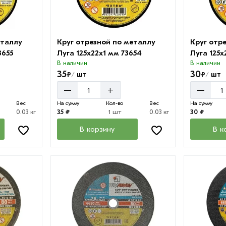
еталлу
Круг отрезной по металлу
Круг отр
3655
Луга 125х22х1 мм 73654
Луга 125х
В наличии
В наличии
35
30
₽
₽
шт
шт
/
/
–
–
+
Вес
На сумму
Кол-во
Вес
На сумму
0.03 кг
35 ₽
1 шт
0.03 кг
30 ₽
В корзину
В к