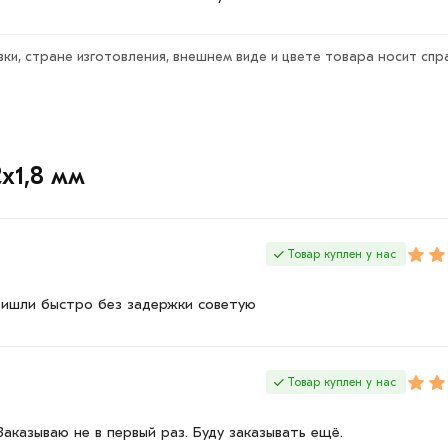
фессиональные менеджеры обработают
вки или самовывоза.
ки, стране изготовления, внешнем виде и цвете товара носит спр
тствует всем стандартам качества.
ка обязательно).
2х1,8 мм
Товар куплен у нас
ришли быстро без задержки советую
Товар куплен у нас
казываю не в первый раз. Буду заказывать ещё.