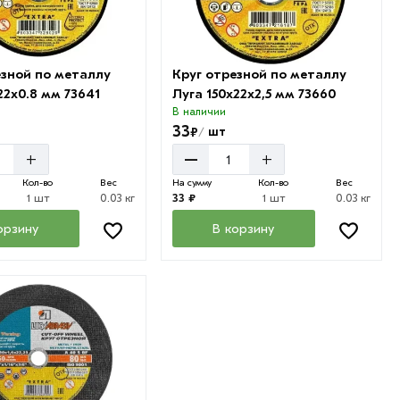
езной по металлу
Круг отрезной по металлу
22х0.8 мм 73641
Луга 150х22х2,5 мм 73660
В наличии
33
₽
шт
/
–
+
+
Кол-во
Вес
На сумму
Кол-во
Вес
1 шт
0.03 кг
33 ₽
1 шт
0.03 кг
орзину
В корзину