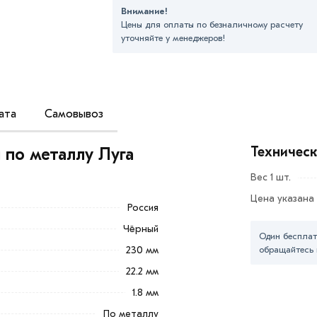
Внимание!
Цены для оплаты по безналичному расчету
уточняйте у менеджеров!
ата
Самовывоз
ходный материал, предназначенный для
в и прочих металлоизделий. Конструктивно
Техничес
 по металлу Луга
м абразивных частиц.
Вес 1 шт.
ллических изделий и заготовок. Чем тоньше
Цена указана
ашивается быстрее.
Россия
Чёрный
 том числе и угловыми — болгарками).
Один бесплат
230 мм
обращайтесь 
бавить в корзину»
или нажмите на кнопку
22.2 мм
тактам указанным на сайте.
1.8 мм
ллу Луга 230х22х1,8 мм из категории
Диски
По металлу