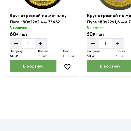
Круг отрезной по металлу
Круг отрезной по м
Луга 180х22х2 мм 73662
Луга 180х22х1,6 мм 7
В наличии
В наличии
60
50
₽
₽
шт
шт
/
/
–
–
+
+
На сумму
Кол-во
Вес
На сумму
Кол-во
60 ₽
1 шт
0.03 кг
50 ₽
1 шт
В корзину
В корзину