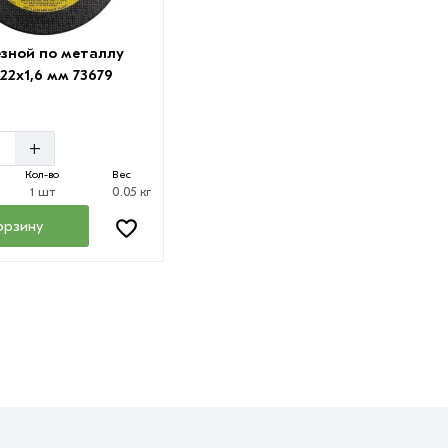
езной по металлу
22х1,6 мм 73679
+
Кол-во
Вес
1 шт
0.05 кг
орзину