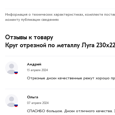
отрезные
действительн в Москве и области. Наши про
заказ и свяжутся с Вами для согласования условий доста
Информация о технических характеристиках, комплекте постав
Данний товар от производителя сертифицирован, соотве
моменту публикации сведениях
Возврат купленного товарa в течение 7 дней (наличие че
Отзывы к товару
Круг отрезной по металлу Луга 230х2
Андрей
15 апреля 2024
Отрезные диски качественные режут хорошо п
Ольга
07 апреля 2024
СПАСИБО большое. Диски отличного качества. За