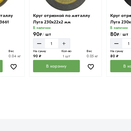
еталлу
Круг отрезной по металлу
Круг отр
3661
Луга 230х22х2 мм
Луга 230х
В наличии
В наличии
90
80
₽
₽
шт
шт
/
/
–
–
+
Вес
На сумму
Кол-во
Вес
На сумму
0.04 кг
90 ₽
1 шт
0.05 кг
80 ₽
В корзину
В к