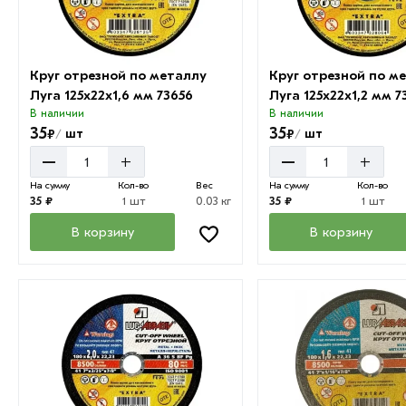
Круг отрезной по металлу
Круг отрезной по м
Луга 125х22х1,6 мм 73656
Луга 125х22х1,2 мм 7
В наличии
В наличии
35
35
₽
₽
шт
шт
/
/
–
–
+
+
На сумму
Кол-во
Вес
На сумму
Кол-во
35 ₽
1 шт
0.03 кг
35 ₽
1 шт
В корзину
В корзину