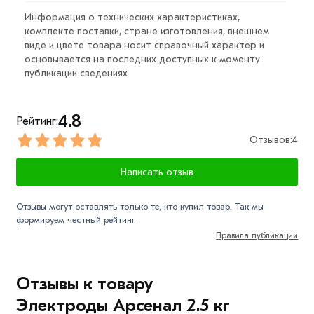
горизонтальном на вертикальной плоскости и
Информация о технических характеристиках,
вертикальном снизу-вверх положениях.
комплекте поставки, стране изготовления, внешнем
виде и цвете товара носит справочный характер и
Сварку электродами необходимо выполнять
основывается на последних доступных к моменту
постоянным током любой полярности или
публикации сведениях
переменным током от трансформатора с
напряжением холостого хода не менее 50 В.
4.8
Рейтинг:
Для приобретения данной позиции, кликните мышкой
Отзывов:
4
«Добавить в корзину»
или нажмите на кнопку
«Быстрый заказ»
. Также можете купить позвонив по
Написать отзыв
контактам указанным на сайте.
Отзывы могут оставлять только те, кто купил товар. Так мы
Условия доставки и цена на товар Электроды
формируем честный рейтинг
Арсенал 2.5 кг АРС-3мм из категории
Электроды
Правила публикации
действительн в Москве и области. Наши
профессиональные менеджеры обработают заказ и
Отзывы к товару
свяжутся с Вами для согласования условий доставки
Электроды Арсенал 2.5 кг
или самовывоза.