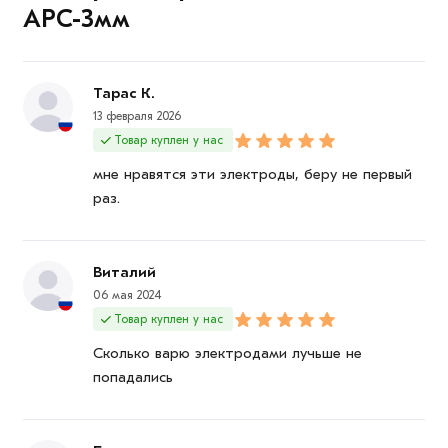
АРС-3мм
Данний товар от производителя сертифицирован,
соответствует всем стандартам качества. Возврат
купленного товарa в течение 7 дней (наличие чека
Тарас К.
обязательно).
13 февраля 2026
Товар куплен у нас
мне нравятся эти электроды, беру не первый
раз.
Виталий
06 мая 2024
Товар куплен у нас
Сколько варю электродами лучьше не
попадались