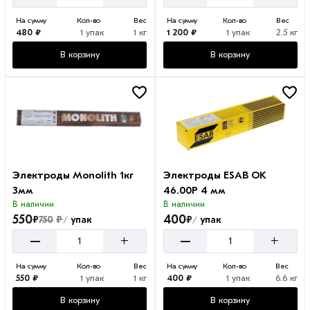
На сумму
Кол-во
Вес
На сумму
Кол-во
Вес
480 ₽
1 упак
1 кг
1 200 ₽
1 упак
2.5 кг
В корзину
В корзину
Электроды Monolith 1кг
Электроды ESAB OK
3мм
46.00Р 4 мм
В наличии
В наличии
550
400
₽
₽
₽
750
упак
упак
/
/
–
–
+
+
На сумму
Кол-во
Вес
На сумму
Кол-во
Вес
550 ₽
1 упак
1 кг
400 ₽
1 упак
6.6 кг
В корзину
В корзину