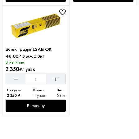
Электроды ESAB OK
46.00Р 3 мм 5,3кг
В наличии
2 350
₽
упак
/
–
+
На сумму
Кол-во
Вес
2 350 ₽
1 упак
5.3 кг
В корзину