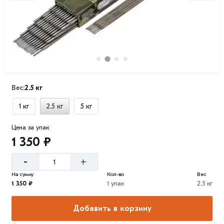
Вес:
2.5 кг
1 кг
2.5 кг
5 кг
Цена за упак
1 350 ₽
-
+
На сумму
Кол-во
Вес
1 350 ₽
1 упак
2.5 кг
Добавить в корзину