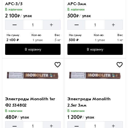
АРС-3/5
АРС-3мм
В наличии
В наличии
2 100
500
₽
₽
упак
упак
/
/
–
–
+
+
На сумму
Кол-во
Вес
На сумму
Кол-во
Вес
2 100 ₽
1 упак
5 кг
500 ₽
1 упак
1 кг
В корзину
В корзину
Электроды Monolith 1кг
Электроды Monolith
Ф2 534802
2.5кг 3мм
В наличии
В наличии
480
1 200
₽
₽
упак
упак
/
/
–
–
+
+