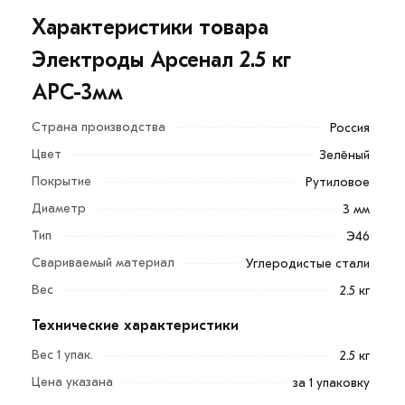
Характеристики товара
Электроды Арсенал 2.5 кг
АРС-3мм
Страна производства
Россия
Цвет
Зелёный
Покрытие
Рутиловое
Диаметр
3 мм
Электроды Арсенал 2.5 кг АРС-3/2.5 являются
Тип
Э46
незаменимым расходным материалом для процесса
Свариваемый материал
Углеродистые стали
ручной сварки металлов. Применяются для сварки
металлических конструкций.
Вес
2.5 кг
Предназначены для сварки угловых, стыковых,
Технические характеристики
нахлесточных соединений металла толщиной от 3 до
Вес 1 упак.
2.5 кг
20 мм. Электроды пригодны для сварки во всех
Цена указана
за 1 упаковку
пространственных положениях; для сварки в нижнем,