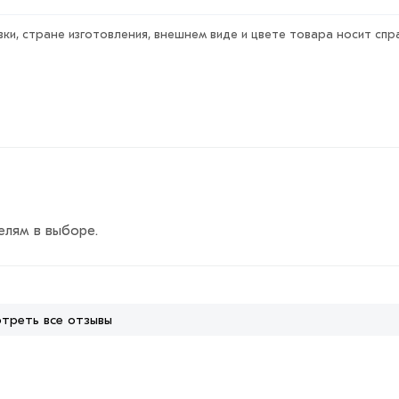
бавить в корзину»
или нажмите на кнопку
ки, стране изготовления, внешнем виде и цвете товара носит спр
тактам указанным на сайте.
гории
Катанка
действительн в Москве и области. Наши проф
за.
ствует всем стандартам качества. Возврат купленного това
елям в выборе.
треть все отзывы