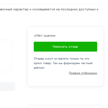
авочный характер и основывается на последних доступных к
ессиональные менеджеры обработают заказ и свяжутся
Нет оценок
рa в течение 7 дней (наличие чека обязательно).
Написать отзыв
Отзывы могут оставлять только те, кто
купил товар. Так мы формируем честный
рейтинг
Правила публикации