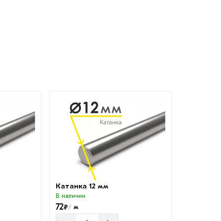
Катанка 12 мм
В наличии
72
₽
м
/