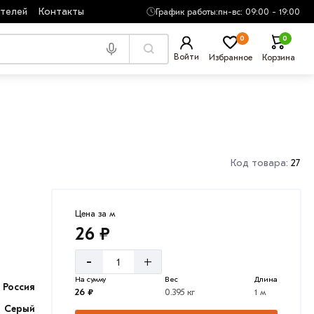
ателей
Контакты
График работы:
пн-вс: 09:00 - 19:00
0
0
Войти
Избранное
Корзина
Код товара:
27
Цена за м
26 ₽
-
+
На сумму
Вес
Длина
Россия
26 ₽
0.395 кг
1 м
Серый