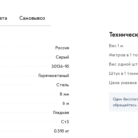
ата
Самовывоз
рямоугольного сечения по технологии
Техничес
ения на разрыв, гибкостью, пластичностью,
Вес 1 м.
Россия
ие.
Метров в 1 т
Серый
здействии и перепадах температуры.
Вес одной шту
30136-95
нта, уложенного в вагоны навалом.
Штук в 1 тонн
Горячекатаный
овительные предприятия, используют для
Цена указана
Сталь
б.
8 мм
Один бесплат
ля этого используют изделия класса С —
6 м
обращайтесь 
вают винты, болты, гвозди и другие
Гладкая
Ст3
4
». Вы можете забрать продукцию
0.395 кг