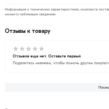
Для приобретения данной позиции, кликните мышкой
«До
Информация о технических характеристиках, комплекте постав
моменту публикации сведениях
«Быстрый заказ»
. Также можете купить позвонив по кон
Условия доставки и цена на товар Катанка 8 мм из кате
Отзывы к товару
с Вами для согласования условий доставки или самовыво
Данний товар от производителя сертифицирован, соответ
Отзывов еще нет. Оставьте первый
Поделитесь мнением, чтобы помочь другим покупат
Посмо