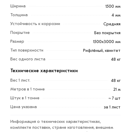
толщина 4,0 мм состоит из чистого алюминия.
Ширина
1500 мм
Изготовляют рифленые листы холодной или горячей
Толщина
4 мм
прокаткой. В следствии прокатки выдавливается
рисунок — рифление.
Устойчивость к коррозии
Средняя
Покрытие
Без покрытия
В сооружениях, что расположены под открытым
Размер
1500х3000 мм
небом, в водоемах, в морской воде — алюминиевые
листы популярны из-за их стойкости к коррозии,
Тип поверхности
Рифлёный, квинтет
атмосферным осадкам, высоким и низким
Вес одного листа
48 кг
температурам.
Технические характеристики
Немалую роль играют такие характеристики металла,
Вес 1 лист.
48 кг
как легкость, гибкость и пластичность. Листы из
Метров в 1 тонне
21 м
алюминия способны принимать любую форму, легко
Штук в 1 тонне
поддаются деформации. Предлагаем купить лист
≈ 7 шт
алюминиевый рифлёный 4,0 мм 1500х3000 мм по
Цена указана
за 1 лист
доступной цене.
Информация о технических характеристиках,
Для приобретения данной позиции, кликните мышкой
комплекте поставки, стране изготовления, внешнем