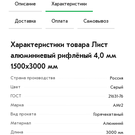
Описание
Характеристики
Доставка
Оплата
Самовывоз
Характеристики товара Лист
алюминиевый рифлёный 4,0 мм
1500х3000 мм
Страна производства
Россия
Цвет
Серый
Алюминий — металл, свойства которого позволяют
ГОСТ
21631-76
использовать его в самых разных сферах
Марка
АМг2
промышленности, в строительстве, в автомобилях,
Вид проката
Горячекатаный
суднах и пр.
Материал
Алюминий
Лист алюминиевый рифленый размер 1500х3000
Длина
3000 мм