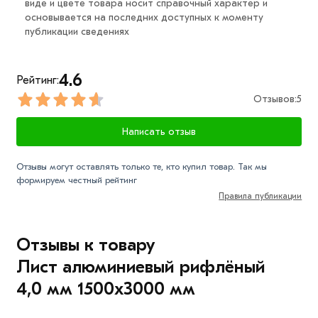
«Добавить в корзину»
или нажмите на кнопку
виде и цвете товара носит справочный характер и
основывается на последних доступных к моменту
«Быстрый заказ»
. Также можете купить позвонив по
публикации сведениях
контактам указанным на сайте.
Условия доставки и цена на товар Лист алюминиевый
4.6
Рейтинг:
рифлёный 4,0 мм 1500х3000 мм из категории
Лист
Отзывов:
5
алюминиевый
действительн в Москве и области.
Наши профессиональные менеджеры обработают
Написать отзыв
заказ и свяжутся с Вами для согласования условий
доставки или самовывоза.
Отзывы могут оставлять только те, кто купил товар. Так мы
формируем честный рейтинг
Данний товар от производителя сертифицирован,
Правила публикации
соответствует всем стандартам качества. Возврат
купленного товарa в течение 7 дней (наличие чека
обязательно).
Отзывы к товару
Лист алюминиевый рифлёный
4,0 мм 1500х3000 мм