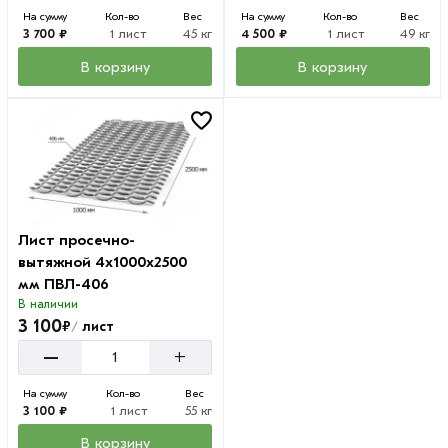
На сумму
Кол-во
Вес
На сумму
Кол-во
Вес
3 700 ₽
1 лист
45 кг
4 500 ₽
1 лист
49 кг
В корзину
В корзину
Лист просечно-
вытяжной 4х1000х2500
мм ПВЛ-406
В наличии
3 100
₽
лист
/
–
+
На сумму
Кол-во
Вес
3 100 ₽
1 лист
55 кг
В корзину