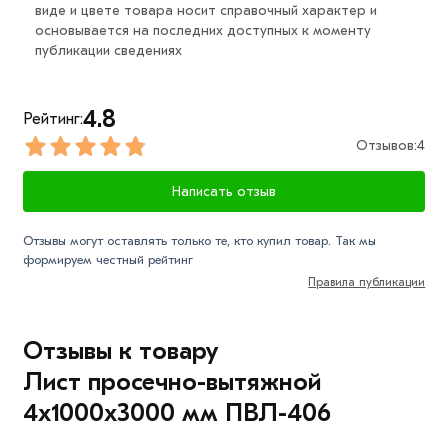
виде и цвете товара носит справочный характер и
воздействий.
основывается на последних доступных к моменту
публикации сведениях
Просечно-вытяжной лист имеет отличные
эксплуатационные свойства, что обуславливает
обширную сферу применения. Металлопрокат
4.8
Рейтинг:
данного типа используется для создания лестниц,
Отзывов:
4
трапов, строительной арматуры.
Написать отзыв
Для приобретения данной позиции, кликните мышкой
«Добавить в корзину»
или нажмите на кнопку
Отзывы могут оставлять только те, кто купил товар. Так мы
«Быстрый заказ»
. Также можете купить позвонив по
формируем честный рейтинг
контактам указанным на сайте.
Правила публикации
Условия доставки и цена на товар Лист просечно-
вытяжной 4х1000х3000 мм ПВЛ-406 из категории
Отзывы к товару
Лист просечно-вытяжной
действительн в Москве и
Лист просечно-вытяжной
области. Наши профессиональные менеджеры
4х1000х3000 мм ПВЛ-406
обработают заказ и свяжутся с Вами для
согласования условий доставки или самовывоза.