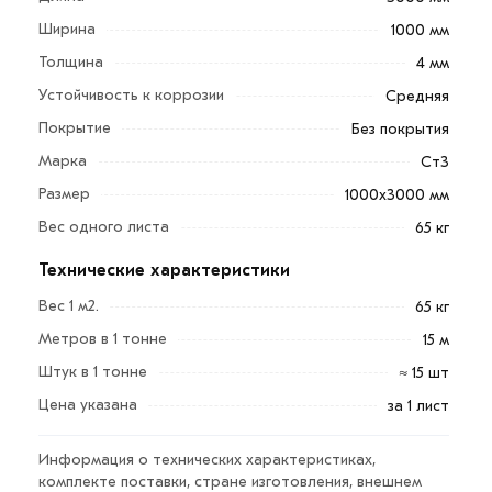
Ширина
1000 мм
Лист просечно-вытяжной 4х1000х3000 мм ПВЛ-406
Толщина
4 мм
представляет собой разновидность плоского
Устойчивость к коррозии
Средняя
металлопроката, на поверхности которого
равномерно расположены ячейки одинаковой формы
Покрытие
Без покрытия
и размера.
Марка
Ст3
Размер
Основные характеристики:
1000х3000 мм
Вес одного листа
хорошая свариваемость;
65 кг
отличные противоскользящие свойства;
Технические характеристики
небольшой вес;
Вес 1 м2.
65 кг
легкость обработки;
Метров в 1 тонне
15 м
надежность;
Штук в 1 тонне
≈ 15 шт
долгий срок эксплуатации;
Цена указана
за 1 лист
использование в широком температурном
диапазоне;
Информация о технических характеристиках,
комплекте поставки, стране изготовления, внешнем
стойкость ко многим видам негативных