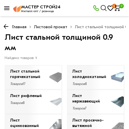
×
0
0
МАСТЕР СТРОЙ24
Фильтры
Металл опт / розница
Главная
Листовой прокат
Лист стальной толщиной 0.
Со
Лист стальной толщиной 0.9
скидкой
мм
Найдено товаров:
1
Цена
руб.
Лист стальной
Лист
горячекатаный
холоднокатаный
—
Товаров
17
Товаров
8
Лист рифленый
Лист
нержавеющий
Товаров
8
Товаров
7
Длина
Лист
Лист просечно-
2500
оцинкованный
вытяжной
мм