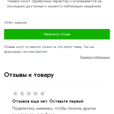
6005 0,35х1250х2500 мм из категории
Лист гладкий RAL
товара носит справочный характер и основывается на
последних доступных к моменту публикации сведениях
действительн в Москве и области. Наши
профессиональные менеджеры обработают заказ и
свяжутся с Вами для согласования условий доставки
Нет оценок
или самовывоза.
Написать отзыв
Данний товар от производителя сертифицирован,
соответствует всем стандартам качества. Возврат
Отзывы могут оставлять только те, кто купил товар. Так мы
купленного товарa в течение 7 дней (наличие чека
формируем честный рейтинг
обязательно).
Правила публикации
Отзывы к товару
Отзывов еще нет. Оставьте первый
Поделитесь мнением, чтобы помочь другим