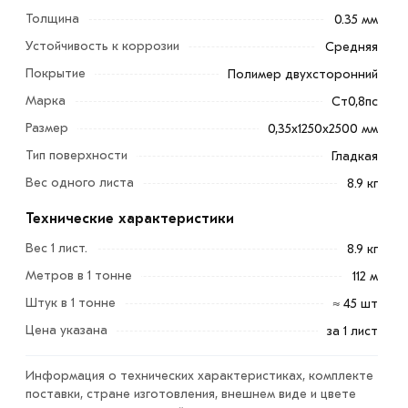
Лист легко обрабатывается и может быть подогнан по
Толщина
0.35 мм
необходимым размерам.
Устойчивость к коррозии
Средняя
Он может использоваться в различных отраслях
Покрытие
Полимер двухсторонний
промышленности, включая строительство,
Марка
Ст0,8пс
производство мебели и автомобильную
Размер
0,35х1250х2500 мм
промышленность.
Тип поверхности
Гладкая
Гладкий лист используется при проведении отделочных
Вес одного листа
8.9 кг
работ, для устройства кровельного покрытия, а также
Технические характеристики
в процессе изготовления специальных декоративных
элементов.
Вес 1 лист.
8.9 кг
Метров в 1 тонне
112 м
Для приобретения данной позиции, кликните мышкой
Штук в 1 тонне
≈ 45 шт
«Добавить в корзину»
или нажмите на кнопку
«Быстрый заказ»
. Также можете купить позвонив по
Цена указана
за 1 лист
контактам указанным на сайте.
Информация о технических характеристиках, комплекте
Условия доставки и цена на товар Гладкий лист RAL
поставки, стране изготовления, внешнем виде и цвете