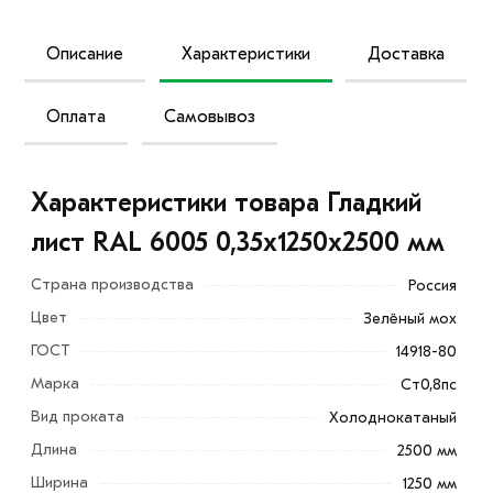
Описание
Характеристики
Доставка
Оплата
Самовывоз
Характеристики товара Гладкий
лист RAL 6005 0,35х1250х2500 мм
Страна производства
Россия
Цвет
Зелёный мох
ГОСТ
14918-80
Марка
Ст0,8пс
Вид проката
Холоднокатаный
Гладкий лист RAL 6005 0,35х1250х2500 мм
Длина
2500 мм
изготовленный из высококачественных материалов,
имеет ровную поверхность и красивый зеленый цвет.
Ширина
1250 мм