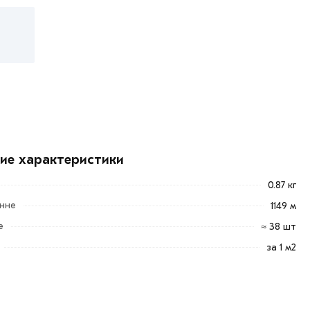
кие характеристики
0.87 кг
онне
1149 м
е
≈ 38 шт
за 1 м2