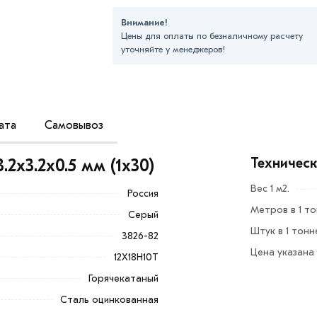
Внимание!
Цены для оплаты по безналичному расчету
уточняйте у менеджеров!
ата
Самовывоз
няются следующие виды проволоки:
аллов.
Техничес
2х3.2х0.5 мм (1х30)
руппы. Первая группа применяется для
Вес 1 м2.
Россия
ие требования по однородности состава
Метров в 1 т
Серый
Штук в 1 тонн
3826-82
яции оборудования и систем очистки
Цена указана
12Х18Н10Т
Горячекатаный
изации оборонного комплекса,
Сталь оцинкованная
омпании золотодобывающей,