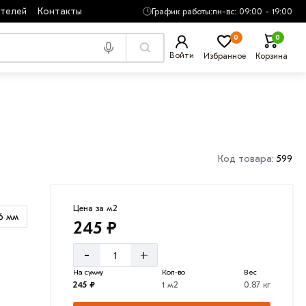
ателей
Контакты
График работы:
пн-вс: 09:00 - 19:00
0
0
Войти
Избранное
Корзина
Код товара:
599
Цена за м2
6 мм
245 ₽
-
+
На сумму
Кол-во
Вес
245 ₽
1 м2
0.87 кг