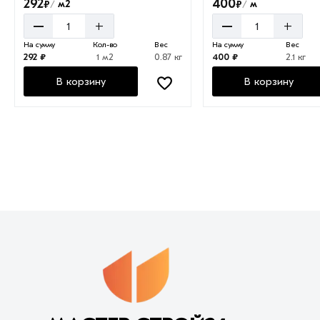
292
400
₽
₽
м2
м
/
/
–
–
+
+
На сумму
Кол-во
Вес
На сумму
Вес
292 ₽
1 м2
0.87 кг
400 ₽
2.1 кг
В корзину
В корзину