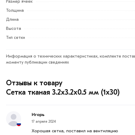
Размер ячеек
нефтеперерабатывающей, газовой областей.
Толщина
На сайте «
Мастер Строй24
» можно купить нержавеющую т
Длина
Москве. Наша цена на металлопродукцию - официальног
Высота
металлопрокат есть сертификаты соответствия, гарантии
Тип сетки
Для приобретения данной позиции, кликните мышкой
«До
на сайте.
Информация о технических характеристиках, комплекте постав
Условия доставки и цена на товар Сетка тканая 3.2х3.2х0.
моменту публикации сведениях
менеджеры обработают заказ и свяжутся с Вами для сог
Данний товар от производителя сертифицирован, соответ
Отзывы к товару
Сетка тканая 3.2х3.2х0.5 мм (1х30)
Игорь
17 апреля 2024
Хорошая сетка, поставил на вентиляцию