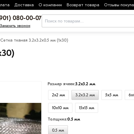
лата
Доставка
О компании
Возврат товара
Отзывы покуп
(901) 080-00-07
Заказать звонок
Сетка тканая 3.2х3.2х0.5 мм (1х30)
х30)
Размер ячеек:
3.2х3.2 мм
2х2 мм
3.2х3.2 мм
5х5 мм
6х
10х10 мм
15х15 мм
Толщина:
0.5 мм
0.5 мм