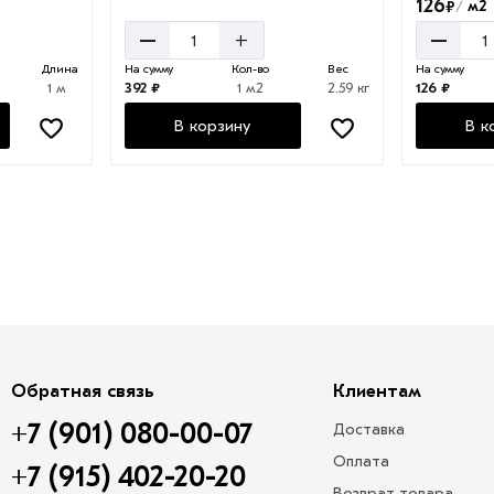
126
₽
м2
/
–
–
+
Длина
На сумму
Кол-во
Вес
На сумму
1 м
392 ₽
1 м2
2.59 кг
126 ₽
В корзину
В к
Обратная связь
Клиентам
+7 (901) 080-00-07
Доставка
Оплата
+7 (915) 402-20-20
Возврат товара