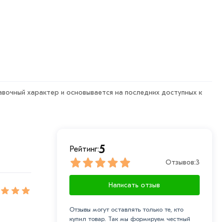
»
. Также можете купить позвонив по контактам указанным
авочный характер и основывается на последних доступных к
ительн в Москве и области. Наши профессиональные
рa в течение 7 дней (наличие чека обязательно).
5
Рейтинг:
Отзывов:
3
Написать отзыв
Отзывы могут оставлять только те, кто
купил товар. Так мы формируем честный