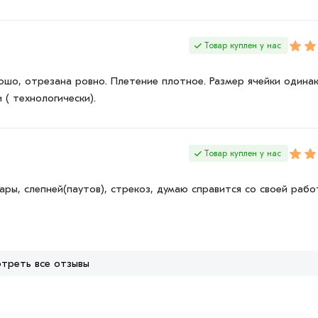
Товар куплен у нас
рошо, отрезана ровно. Плетение плотное. Размер ячейки одинак
 ( технологически).
Товар куплен у нас
ры, слепней(паутов), стрекоз, думаю справится со своей рабо
треть все отзывы