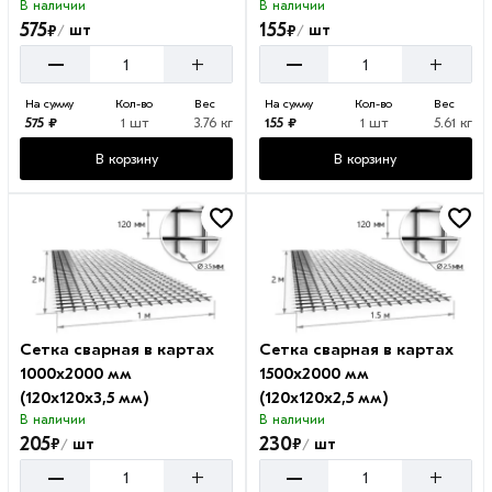
В наличии
В наличии
575
155
₽
₽
шт
шт
/
/
–
–
+
+
На сумму
Кол-во
Вес
На сумму
Кол-во
Вес
575 ₽
1 шт
3.76 кг
155 ₽
1 шт
5.61 кг
В корзину
В корзину
Сетка сварная в картах
Сетка сварная в картах
1000х2000 мм
1500х2000 мм
(120х120х3,5 мм)
(120х120х2,5 мм)
В наличии
В наличии
205
230
₽
₽
шт
шт
/
/
–
–
+
+