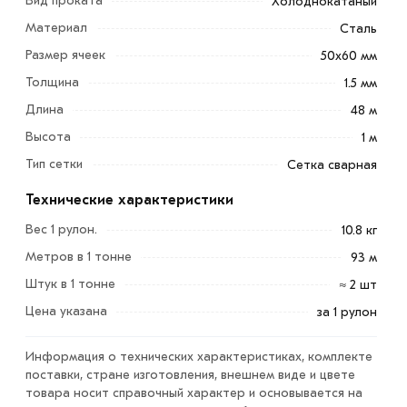
Вид проката
Холоднокатаный
Материал
Сталь
Размер ячеек
50х60 мм
Толщина
1.5 мм
Сетка сварная в рулоне 50х60х1,5 мм (1х48 м) – это
Длина
48 м
прочное, надежное и универсальное строительное
Высота
1 м
изделие, состоящий из тонких металлических прутьев,
Тип сетки
Сетка сварная
соединенных между собой в клетку.
Технические характеристики
Такая сетка имеет широкое применение в
Вес 1 рулон.
10.8 кг
строительстве и ремонте, сельском хозяйстве,
ландшафтном дизайне и многих других отраслях.
Метров в 1 тонне
93 м
Штук в 1 тонне
≈ 2 шт
Одно из главных преимуществ сварной сетки – ее
Цена указана
за 1 рулон
высокая степень защиты от воздействия окружающей
среды, так как металлическая поверхность
Информация о технических характеристиках, комплекте
обеспечивает стойкость к коррозии, влаге и
поставки, стране изготовления, внешнем виде и цвете
ультрафиолетовому излучению.
товара носит справочный характер и основывается на