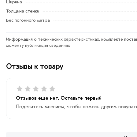
Ширина
Условия доставки и цена на товар Труба профильная 140
обработают заказ и свяжутся с Вами для согласования у
Толщина стенки
Вес погонного метра
Данний товар от производителя сертифицирован, соответ
Информация о технических характеристиках, комплекте постав
моменту публикации сведениях
Отзывы к товару
Отзывов еще нет. Оставьте первый
Поделитесь мнением, чтобы помочь другим покупат