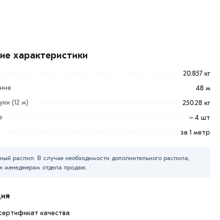
кие характеристики
20.857 кг
онне
48 м
ки (12 м)
250.28 кг
е
≈ 4 шт
за 1 метр
ный распил. В случае необходимости дополнительного распила,
к менеджерам отдела продаж.
»
. Также можете купить позвонив по контактам указанным
ция
сертификат качества