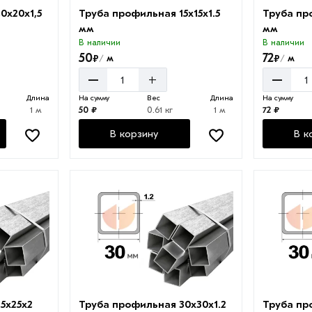
0х20х1,5
Труба профильная 15х15х1.5
Труба пр
мм
мм
В наличии
В наличии
50
72
₽
₽
м
м
/
/
–
–
+
Длина
На сумму
Вес
Длина
На сумму
1 м
50 ₽
0.61 кг
1 м
72 ₽
В корзину
В к
5х25х2
Труба профильная 30х30х1.2
Труба пр