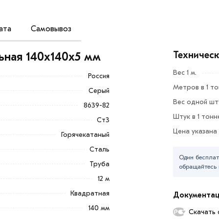
ата
Самовывоз
руба, изготавливается по строгим нормам
у.
Техничес
ьная 140х140х5 мм
 счет новейшей обработки металла,
Вес 1 м.
Россия
Метров в 1 т
Серый
Вес одной шту
8639-82
Штук в 1 тонн
Ст3
бработок;
Цена указана
Горячекатаный
ерепадам температур.
Сталь
Один бесплат
тажек, создания рекламных щитов,
Труба
обращайтесь 
12 м
бавить в корзину»
или нажмите на кнопку
«Быстрый заказ
Квадратная
Документа
140 мм
Скачать 