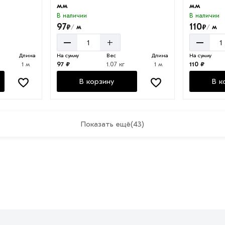
мм
мм
В наличии
В наличии
97
110
₽
₽
м
м
/
/
–
–
+
Длина
На сумму
Вес
Длина
На сумму
1 м
97 ₽
1.07 кг
1 м
110 ₽
В корзину
В к
Показать ещё
(43)