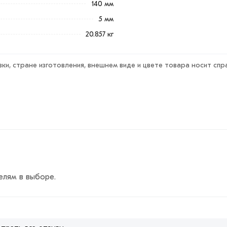
140 мм
х140х5 мм из категории
Труба квадратная
действительн в М
словий доставки или самовывоза.
5 мм
20.857 кг
ствует всем стандартам качества. Возврат купленного това
ки, стране изготовления, внешнем виде и цвете товара носит спр
елям в выборе.