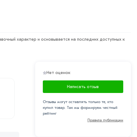
оскве и области. Наши профессиональные менеджеры
рa в течение 7 дней (наличие чека обязательно).
авочный характер и основывается на последних доступных к
Нет оценок
Написать отзыв
Отзывы могут оставлять только те, кто
купил товар. Так мы формируем честный
рейтинг
Правила публикации