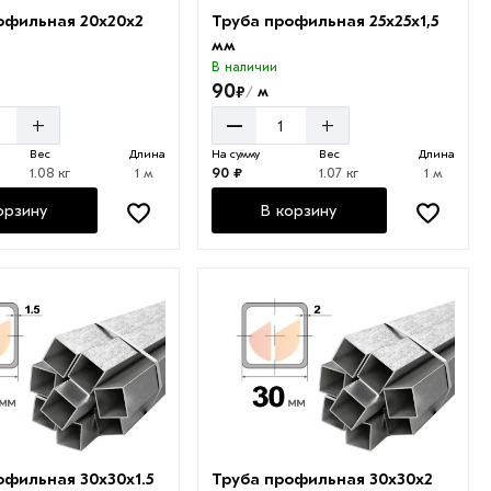
офильная 20х20х2
Труба профильная 25х25х1,5
мм
В наличии
90
₽
м
/
–
+
+
Вес
Длина
На сумму
Вес
Длина
1.08 кг
1 м
90 ₽
1.07 кг
1 м
орзину
В корзину
офильная 30х30х1.5
Труба профильная 30х30х2