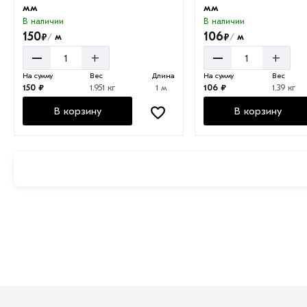
мм
мм
В наличии
В наличии
150
106
₽
₽
м
м
/
/
–
–
+
+
На сумму
Вес
Длина
На сумму
Вес
150 ₽
1.951 кг
1 м
106 ₽
1.39 кг
В корзину
В корзину