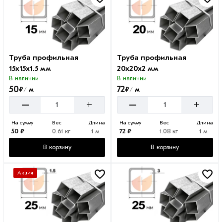
Труба профильная
Труба профильная
15х15х1.5 мм
20х20х2 мм
В наличии
В наличии
50
72
₽
₽
м
м
/
/
–
–
+
+
На сумму
Вес
Длина
На сумму
Вес
Длина
50 ₽
0.61 кг
1 м
72 ₽
1.08 кг
1 м
В корзину
В корзину
Акция