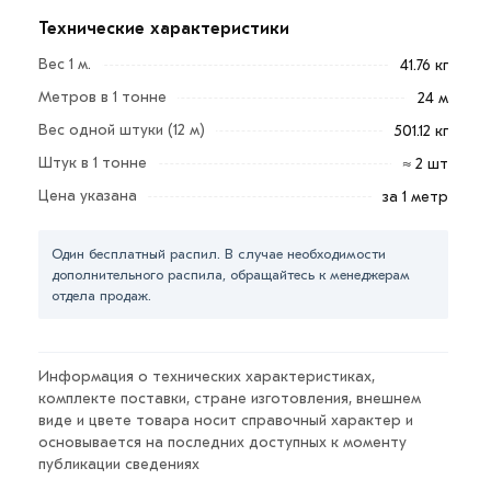
200х200х7 мм из категории
Труба квадратная
Технические характеристики
действительн в Москве и области. Наши
профессиональные менеджеры обработают заказ и
Вес 1 м.
41.76 кг
свяжутся с Вами для согласования условий доставки
Метров в 1 тонне
24 м
или самовывоза.
Вес одной штуки (12 м)
501.12 кг
Данний товар от производителя сертифицирован,
Штук в 1 тонне
≈ 2 шт
соответствует всем стандартам качества. Возврат
Цена указана
за 1 метр
купленного товарa в течение 7 дней (наличие чека
обязательно).
Один бесплатный распил. В случае необходимости
дополнительного распила, обращайтесь к менеджерам
отдела продаж.
Информация о технических характеристиках,
комплекте поставки, стране изготовления, внешнем
виде и цвете товара носит справочный характер и
основывается на последних доступных к моменту
публикации сведениях