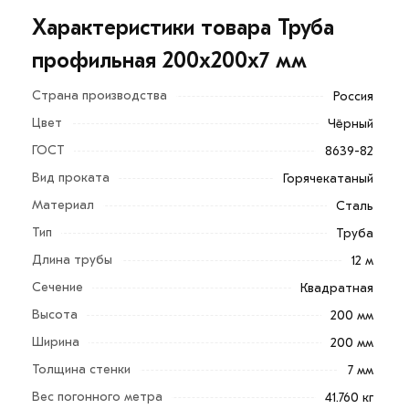
Характеристики товара Труба
профильная 200х200х7 мм
Страна производства
Россия
Цвет
Чёрный
ГОСТ
8639-82
Вид проката
Горячекатаный
Материал
Сталь
Тип
Труба
Длина трубы
12 м
Для приобретения данной позиции, кликните мышкой
Сечение
Квадратная
«Добавить в корзину»
или нажмите на кнопку
Высота
200 мм
«Быстрый заказ»
. Также можете купить позвонив по
Ширина
200 мм
контактам указанным на сайте.
Толщина стенки
7 мм
Условия доставки и цена на товар Труба профильная
Вес погонного метра
41.760 кг