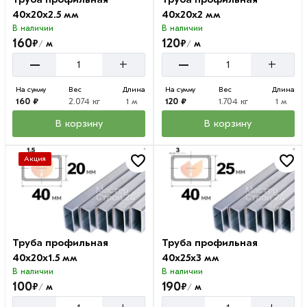
40х20х2.5 мм
40х20х2 мм
В наличии
В наличии
160
120
₽
₽
м
м
/
/
–
–
+
+
На сумму
Вес
Длина
На сумму
Вес
Длина
160 ₽
2.074 кг
1 м
120 ₽
1.704 кг
1 м
В корзину
В корзину
Акция
Труба профильная
Труба профильная
40х20х1.5 мм
40х25х3 мм
В наличии
В наличии
100
190
₽
₽
м
м
/
/