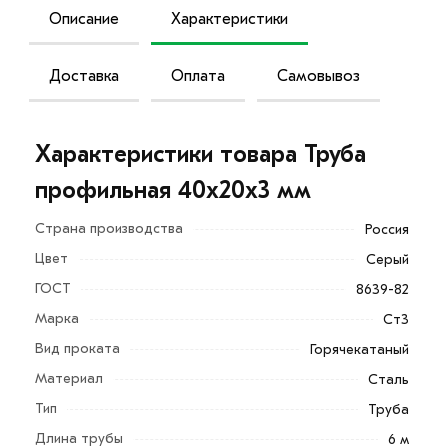
Описание
Характеристики
Доставка
Оплата
Самовывоз
Характеристики товара Труба
профильная 40х20х3 мм
Страна производства
Россия
Цвет
Серый
ГОСТ
8639-82
Марка
Ст3
Вид проката
Горячекатаный
Представляет собой стальную трубу, устойчивую к
Материал
Сталь
механическим воздействиям и влиянию внешней
Тип
Труба
среды прямоугольной формы в поперечном сечении.
Длина трубы
6 м