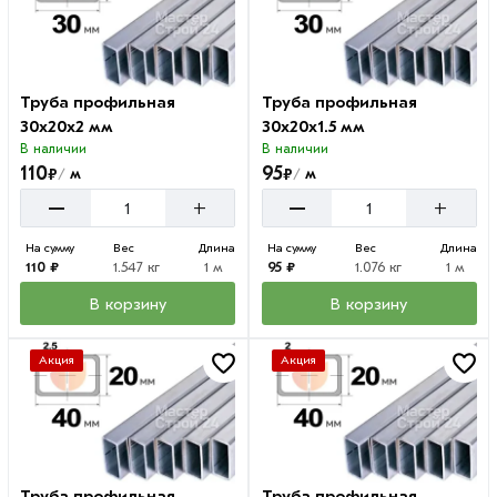
Труба профильная
Труба профильная
30х20х2 мм
30х20х1.5 мм
В наличии
В наличии
110
95
₽
₽
м
м
/
/
–
–
+
+
На сумму
Вес
Длина
На сумму
Вес
Длина
110 ₽
1.547 кг
1 м
95 ₽
1.076 кг
1 м
В корзину
В корзину
Акция
Акция
Труба профильная
Труба профильная