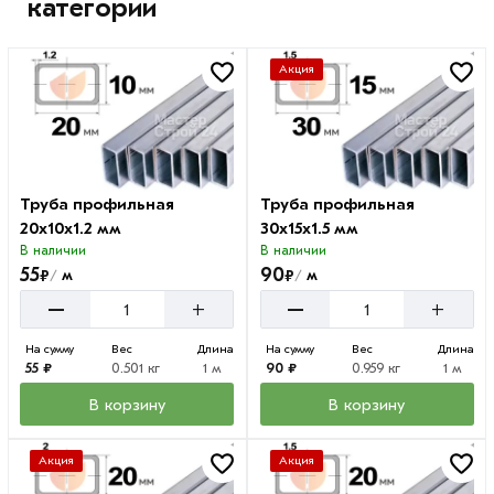
категории
Акция
Труба профильная
Труба профильная
20х10х1.2 мм
30х15х1.5 мм
В наличии
В наличии
55
90
₽
₽
м
м
/
/
–
–
+
+
На сумму
Вес
Длина
На сумму
Вес
Длина
55 ₽
0.501 кг
1 м
90 ₽
0.959 кг
1 м
В корзину
В корзину
Акция
Акция