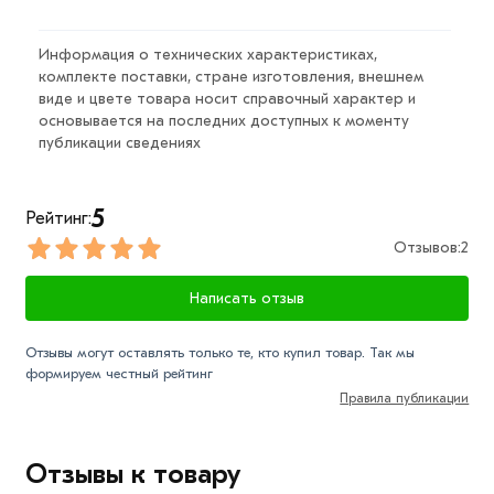
«Добавить в корзину»
или нажмите на кнопку
«Быстрый заказ»
. Также можете купить позвонив по
Информация о технических характеристиках,
контактам указанным на сайте.
комплекте поставки, стране изготовления, внешнем
виде и цвете товара носит справочный характер и
Условия доставки и цена на товар Труба профильная
основывается на последних доступных к моменту
40х20х3 мм из категории
Труба прямоугольная
публикации сведениях
действительн в Москве и области. Наши
профессиональные менеджеры обработают заказ и
5
свяжутся с Вами для согласования условий доставки
Рейтинг:
или самовывоза.
Отзывов:
2
Данний товар от производителя сертифицирован,
Написать отзыв
соответствует всем стандартам качества. Возврат
купленного товарa в течение 7 дней (наличие чека
Отзывы могут оставлять только те, кто купил товар. Так мы
обязательно).
формируем честный рейтинг
Правила публикации
Отзывы к товару