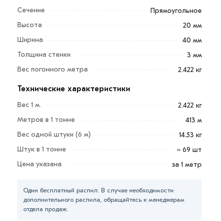
Толщина стенок изделия может быть различной, что
Сечение
Прямоугольное
напрямую влияет на вес изделия, длину отреза и
Высота
20 мм
итоговую стоимость продукта.
Ширина
40 мм
Сферы применения трубы: в строительстве (каркасы
Толщина стенки
3 мм
построек, временное ограждение), при изготовлении
Вес погонного метра
2.422 кг
металлоконструкций (строительные леса, ангары).
Технические характеристики
В различных отраслях промышленности (автомобили,
Вес 1 м.
2.422 кг
станки), сельском хозяйстве (изготовление хранилищ,
Метров в 1 тонне
413 м
теплиц, навесов), частном домостроении (для
забора, скамейки и тд), производстве (мебель,
Вес одной штуки (6 м)
14.53 кг
бытовки, лестницы и др.)
Штук в 1 тонне
≈ 69 шт
Цена указана
за 1 метр
Купить трубы в любом количестве можно нанашем
сайте по доступной цене. Мы занимаемся продажей
Один бесплатный распил. В случае необходимости
трубы профильной 40х20х3 метрами или тоннами.
дополнительного распила, обращайтесь к менеджерам
отдела продаж.
Для приобретения данной позиции, кликните мышкой