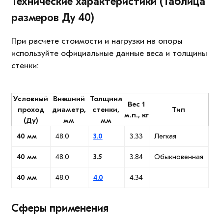
Технические характеристики (Таблица
размеров Ду 40)
При расчете стоимости и нагрузки на опоры
используйте официальные данные веса и толщины
стенки:
Условный
Внешний
Толщина
Вес 1
проход
диаметр,
стенки,
Тип
м.п., кг
(Ду)
мм
мм
40 мм
48.0
3.0
3.33
Легкая
40 мм
48.0
3.5
3.84
Обыкновенная
40 мм
48.0
4.0
4.34
Сферы применения