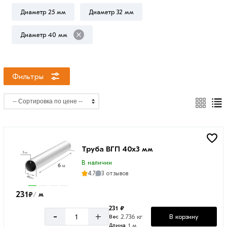
Диаметр 25 мм
Диаметр 32 мм
Диаметр 40 мм
Толщина
стенки
2
Фильтры
мм
3
мм
Труба ВГП 40х3 мм
В наличии
4.7
3 отзывов
231
₽
м
/
231 ₽
-
+
В корзину
2.736 кг
Вес
1 м
Длина