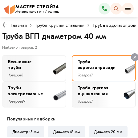
×
МАСТЕР СТРОЙ24
Каталог
Фильтры
Металлопрокат опт / розница
Главная
Труба круглая стальная
Труба водогазопров
Со
Труба ВГП диаметром 40 мм
скидкой
Найдено товаров:
2
Бесшовные
Труба
Цена
трубы
водогазопроводная
руб.
Товаров
3
Товаров
7
Трубы
—
Труба круглая
электросварные
оцинкованная
Товаров
29
Товаров
7
Диаметр
Популярные подборки
40
Диаметр 15 мм
Диаметр 18 мм
Диаметр 20 мм
мм