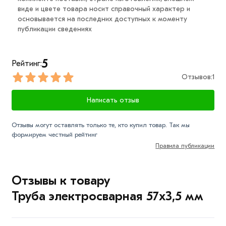
виде и цвете товара носит справочный характер и
электросварная 57х3,5 мм из категории
Трубы
основывается на последних доступных к моменту
электросварные
действительн в Москве и области.
публикации сведениях
Наши профессиональные менеджеры обработают
заказ и свяжутся с Вами для согласования условий
доставки или самовывоза.
5
Рейтинг:
Отзывов:
1
Данний товар от производителя сертифицирован,
соответствует всем стандартам качества. Возврат
Написать отзыв
купленного товарa в течение 7 дней (наличие чека
обязательно).
Отзывы могут оставлять только те, кто купил товар. Так мы
формируем честный рейтинг
Правила публикации
Отзывы к товару
Труба электросварная 57х3,5 мм