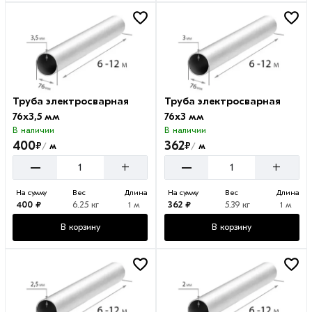
Труба электросварная
Труба электросварная
76х3,5 мм
76х3 мм
В наличии
В наличии
400
362
₽
₽
м
м
/
/
–
–
+
+
На сумму
Вес
Длина
На сумму
Вес
Длина
400 ₽
6.25 кг
1 м
362 ₽
5.39 кг
1 м
В корзину
В корзину