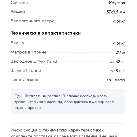
Сечение
Круглая
малый вес;
Размер
57х3,5 мм
стойкость к перепадам температур;
Вес погонного метра
4.61 кг
стойкость к давлению;
Технические характеристики
устойчивость к воздействию влаги и агрессивных
сред;
Вес 1 м.
4.61 кг
лёгкость;
Метров в 1 тонне
217 м
надёжность.
Вес одной штуки (12 м)
55.32 кг
Штук в 1 тонне
≈ 18 шт
Сферы применения: обустройство водопроводов;
Цена указана
за 1 метр
нефтегазовая отрасль; производство мебели;
строительство рамных каркасов.
Один бесплатный распил. В случае необходимости
Для приобретения данной позиции, кликните мышкой
дополнительного распила, обращайтесь к менеджерам
«Добавить в корзину»
или нажмите на кнопку
отдела продаж.
«Быстрый заказ»
. Также можете купить позвонив по
контактам указанным на сайте.
Информация о технических характеристиках,
Условия доставки и цена на товар Труба
комплекте поставки, стране изготовления, внешнем