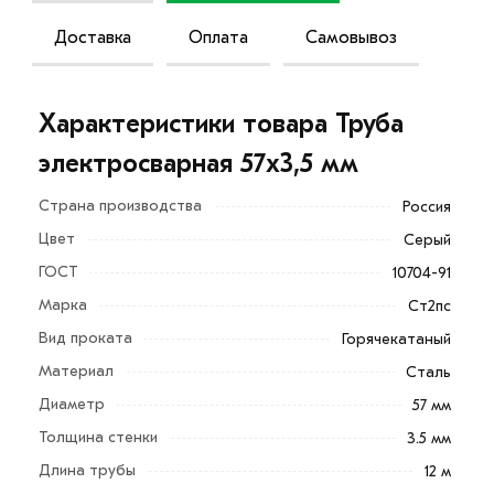
Доставка
Оплата
Самовывоз
Характеристики товара Труба
электросварная 57х3,5 мм
Страна производства
Россия
Цвет
Серый
ГОСТ
10704-91
Марка
Ст2пс
Труба электросварная 57х3,5 мм по ГОСТ 10705-80
Вид проката
Горячекатаный
изготовлена путём электродуговой сварки, а значит
Материал
Сталь
имеет сварочный шов, выполненный по прямой линии
Диаметр
57 мм
параллельно оси трубы.
Толщина стенки
3.5 мм
Свойство трубы:
Длина трубы
12 м
простота монтажа;