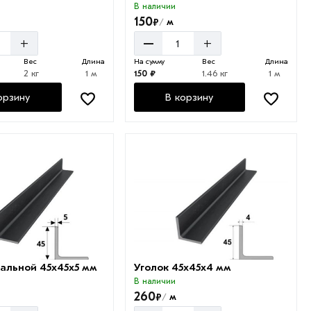
В наличии
150
₽
м
/
–
+
+
Вес
Длина
На сумму
Вес
Длина
2 кг
1 м
150 ₽
1.46 кг
1 м
орзину
В корзину
тальной 45х45х5 мм
Уголок 45х45х4 мм
В наличии
260
₽
м
/