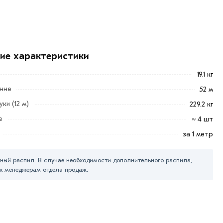
кие характеристики
19.1 кг
онне
52 м
ки (12 м)
229.2 кг
е
≈ 4 шт
за 1 метр
ный распил. В случае необходимости дополнительного распила,
к менеджерам отдела продаж.