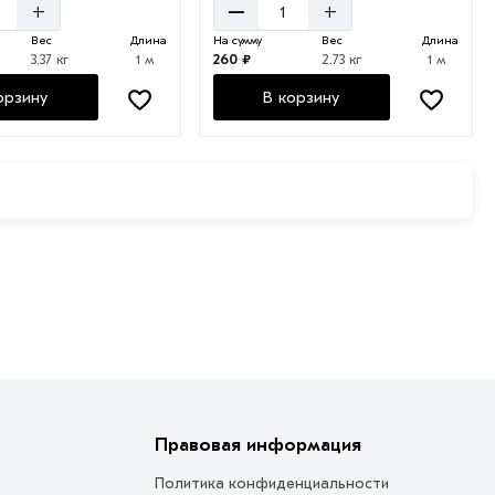
–
+
+
Вес
Длина
На сумму
Вес
Длина
3.37 кг
1 м
260 ₽
2.73 кг
1 м
орзину
В корзину
Правовая информация
Политика конфиденциальности