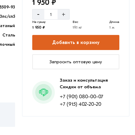
1 950 ₽
8509-93
-
+
3пс/сп5
На сумму
Вес
Длина
катаный
1 950 ₽
19.1 кг
1 м
Сталь
Добавить в корзину
лочный
Запросить оптовую цену
Заказ и консультация
Скидки от объема
+7 (901) 080-00-07
+7 (915) 402-20-20