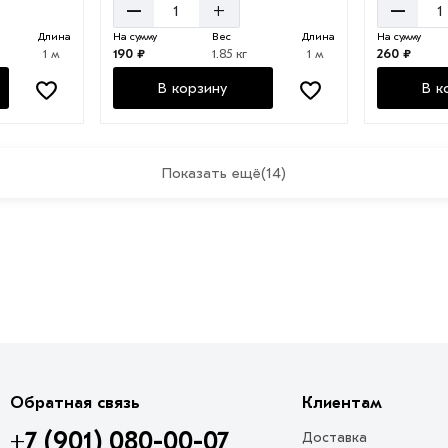
–
–
+
Длина
На сумму
Вес
Длина
На сумму
1 м
190 ₽
1.85 кг
1 м
260 ₽
В корзину
В к
Показать ещё
(14)
Обратная связь
Клиентам
+7 (901) 080-00-07
Доставка