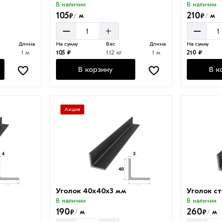
В наличии
В наличии
105
210
₽
₽
м
м
/
/
–
–
+
Длина
На сумму
Вес
Длина
На сумму
1 м
105 ₽
1.12 кг
1 м
210 ₽
В корзину
В к
Акция
Уголок 40х40х3 мм
Уголок с
В наличии
В наличии
190
260
₽
₽
м
м
/
/