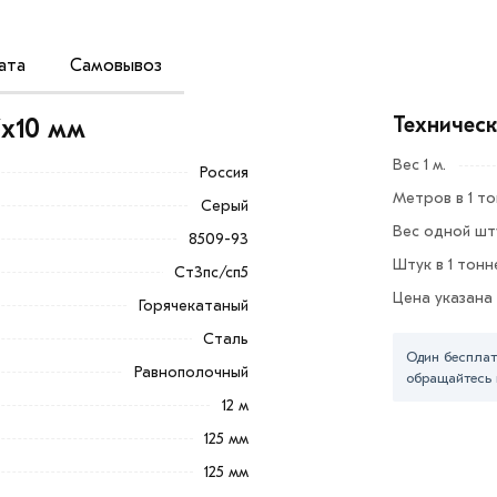
ата
Самовывоз
бавить в корзину»
или нажмите на кнопку
тактам указанным на сайте.
Техничес
5х10 мм
из категории
Уголок равнополочный
Вес 1 м.
Россия
ные менеджеры обработают заказ и
Метров в 1 т
 самовывоза.
Серый
Вес одной шту
8509-93
тствует всем стандартам качества.
Штук в 1 тонн
Ст3пс/сп5
ка обязательно).
Цена указана
Горячекатаный
Сталь
Один бесплат
Равнополочный
обращайтесь 
12 м
125 мм
125 мм