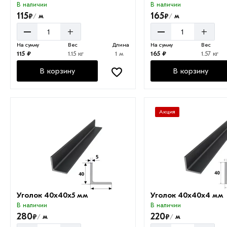
В наличии
В наличии
115
165
₽
₽
м
м
/
/
–
–
+
+
На сумму
Вес
Длина
На сумму
Вес
115 ₽
1.15 кг
1 м
165 ₽
1.57 кг
В корзину
В корзину
Акция
Уголок 40х40х5 мм
Уголок 40х40х4 мм
В наличии
В наличии
280
220
₽
₽
м
м
/
/