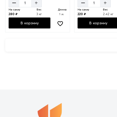
–
–
+
+
На сумму
Вес
Длина
На сумму
Вес
280 ₽
3 кг
1 м
220 ₽
2.42 кг
В корзину
В корзину