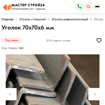
МАСТЕР СТРОЙ24
Каталог
Металлопрокат опт / розница
Главная
Уголок стальной
Уголок равнополочный
Уголок
Уголок 70х70х6 мм
Оставить отзыв
Под заказ
Код товара:
146