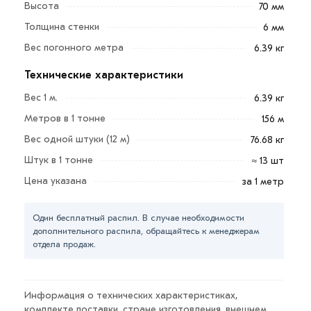
Высота
70 мм
Для приобретения данной позиции, кликните мышкой
«Добавить в корзину»
или нажмите на кнопку
Толщина стенки
6 мм
«Быстрый заказ»
. Также можете купить позвонив по
Вес погонного метра
6.39 кг
контактам указанным на сайте.
Технические характеристики
Условия доставки и цена на товар Уголок 70х70х6 мм
Вес 1 м.
6.39 кг
из категории
Уголок равнополочный
действительн в
Метров в 1 тонне
156 м
Москве и области. Наши профессиональные
Вес одной штуки (12 м)
76.68 кг
менеджеры обработают заказ и свяжутся с Вами для
согласования условий доставки или самовывоза.
Штук в 1 тонне
≈ 13 шт
Цена указана
за 1 метр
Данний товар от производителя сертифицирован,
соответствует всем стандартам качества. Возврат
Один бесплатный распил. В случае необходимости
купленного товарa в течение 7 дней (наличие чека
дополнительного распила, обращайтесь к менеджерам
обязательно).
отдела продаж.
Информация о технических характеристиках,
комплекте поставки, стране изготовления, внешнем