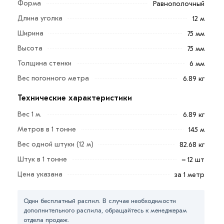
Форма
Равнополочный
Длина уголка
12 м
Ширина
75 мм
Для приобретения данной позиции, кликните мышкой
Высота
75 мм
«Добавить в корзину»
или нажмите на кнопку
Толщина стенки
6 мм
«Быстрый заказ»
. Также можете купить позвонив по
Вес погонного метра
6.89 кг
контактам указанным на сайте.
Технические характеристики
Условия доставки и цена на товар Уголок 75х75х6 мм
из категории
Уголок равнополочный
действительн в
Вес 1 м.
6.89 кг
Москве и области. Наши профессиональные
Метров в 1 тонне
145 м
менеджеры обработают заказ и свяжутся с Вами для
Вес одной штуки (12 м)
82.68 кг
согласования условий доставки или самовывоза.
Штук в 1 тонне
≈ 12 шт
Данний товар от производителя сертифицирован,
Цена указана
за 1 метр
соответствует всем стандартам качества. Возврат
купленного товарa в течение 7 дней (наличие чека
Один бесплатный распил. В случае необходимости
обязательно).
дополнительного распила, обращайтесь к менеджерам
отдела продаж.