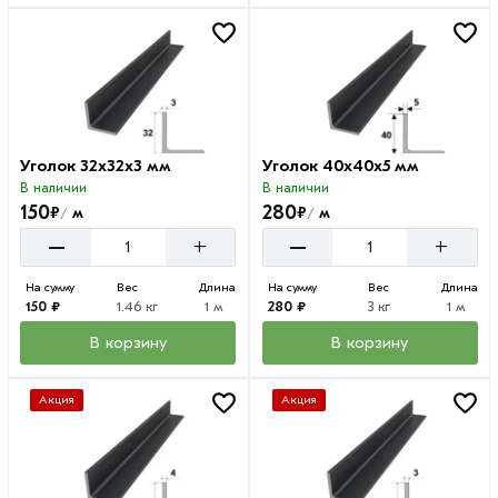
Уголок 32х32х3 мм
Уголок 40х40х5 мм
В наличии
В наличии
150
280
₽
₽
м
м
/
/
–
–
+
+
На сумму
Вес
Длина
На сумму
Вес
Длина
150 ₽
1.46 кг
1 м
280 ₽
3 кг
1 м
В корзину
В корзину
Акция
Акция