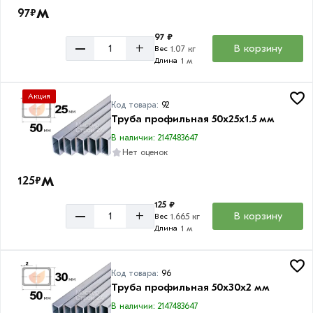
м
97
₽
97 ₽
–
+
В корзину
1.07 кг
Вес
1 м
Длина
Акция
Код товара:
92
Труба профильная 50х25х1.5 мм
В наличии: 2147483647
Нет оценок
м
125
₽
125 ₽
–
+
В корзину
1.665 кг
Вес
1 м
Длина
Код товара:
96
Труба профильная 50х30х2 мм
В наличии: 2147483647