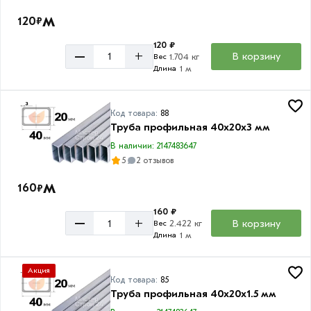
м
120
₽
120 ₽
–
+
В корзину
1.704 кг
Вес
1 м
Длина
Код товара:
88
Труба профильная 40х20х3 мм
В наличии: 2147483647
5
2 отзывов
м
160
₽
160 ₽
–
+
В корзину
2.422 кг
Вес
1 м
Длина
Акция
Код товара:
85
Труба профильная 40х20х1.5 мм