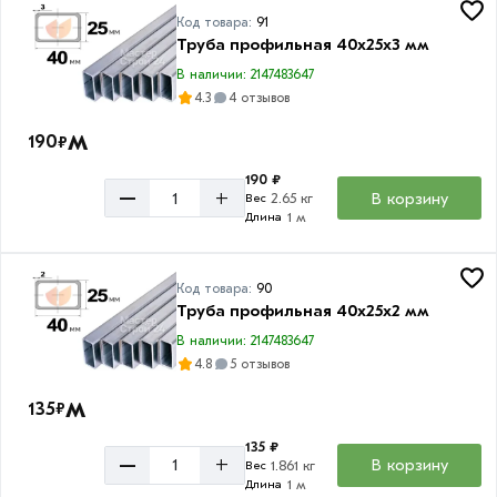
Код товара:
91
Труба профильная 40х25х3 мм
В наличии: 2147483647
4.3
4 отзывов
м
190
₽
190 ₽
–
+
В корзину
2.65 кг
Вес
1 м
Длина
Код товара:
90
Труба профильная 40х25х2 мм
В наличии: 2147483647
4.8
5 отзывов
м
135
₽
135 ₽
–
+
В корзину
1.861 кг
Вес
1 м
Длина