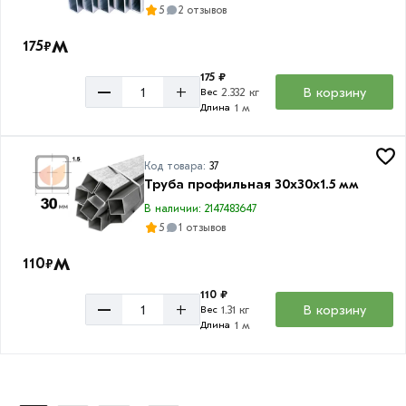
5
2 отзывов
м
175
₽
175 ₽
–
+
В корзину
2.332 кг
Вес
1 м
Длина
Код товара:
37
Труба профильная 30х30х1.5 мм
В наличии: 2147483647
5
1 отзывов
м
110
₽
110 ₽
–
+
В корзину
1.31 кг
Вес
1 м
Длина