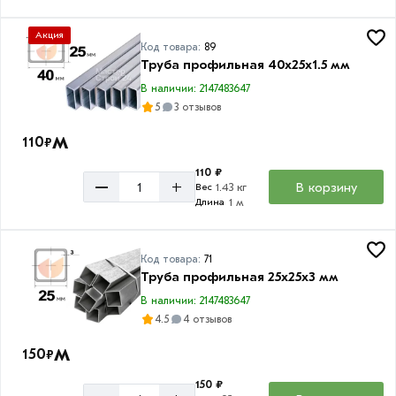
Акция
Код товара:
89
Труба профильная 40х25х1.5 мм
В наличии: 2147483647
5
3 отзывов
м
110
₽
110 ₽
–
+
В корзину
1.43 кг
Вес
1 м
Длина
Код товара:
71
Труба профильная 25х25х3 мм
В наличии: 2147483647
4.5
4 отзывов
м
150
₽
150 ₽