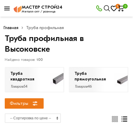
×
0
0
МАСТЕР СТРОЙ24
Фильтры
Металл опт / розница
Главная
Труба профильная
Со
Труба профильная в
скидкой
Высоковске
Найдено товаров:
100
Цена
руб.
Труба
Труба
квадратная
прямоугольная
—
Товаров
54
Товаров
46
Фильтры
Длина
трубы
6