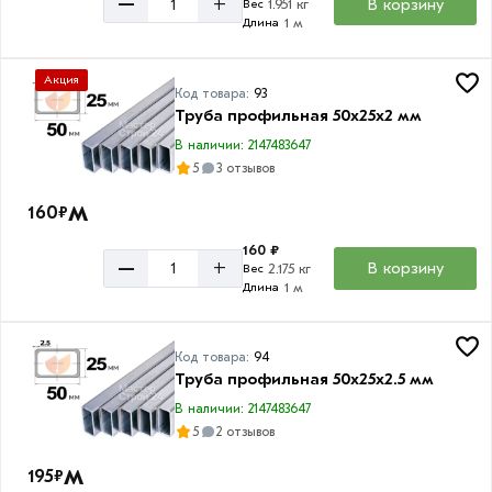
–
+
В корзину
1.951 кг
Вес
1 м
Длина
Акция
Код товара:
93
Труба профильная 50х25х2 мм
В наличии: 2147483647
5
3 отзывов
м
160
₽
160 ₽
–
+
В корзину
2.175 кг
Вес
1 м
Длина
Код товара:
94
Труба профильная 50х25х2.5 мм
В наличии: 2147483647
5
2 отзывов
м
195
₽