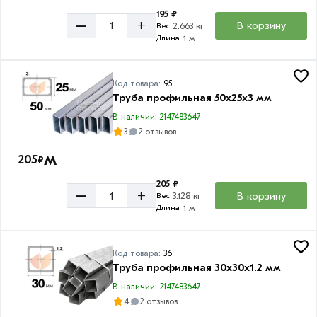
195 ₽
–
+
В корзину
2.663 кг
Вес
1 м
Длина
Код товара:
95
Труба профильная 50х25х3 мм
В наличии: 2147483647
3
2 отзывов
м
205
₽
205 ₽
–
+
В корзину
3.128 кг
Вес
1 м
Длина
Код товара:
36
Труба профильная 30х30х1.2 мм
В наличии: 2147483647
4
2 отзывов