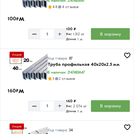
В наличии: 2147483647
4.8
4 отзывов
м
100
₽
100 ₽
–
+
В корзину
1.312 кг
Вес
1 м
Длина
Акция
Код товара:
87
Труба профильная 40х20х2.5 мм
В наличии: 2147483647
5
2 отзывов
м
160
₽
160 ₽
–
+
В корзину
2.074 кг
Вес
1 м
Длина
Акция
Код товара:
34