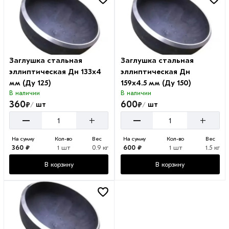
Заглушка стальная
Заглушка стальная
эллиптическая Дн 133х4
эллиптическая Дн
мм (Ду 125)
159х4.5 мм (Ду 150)
В наличии
В наличии
360
600
₽
₽
шт
шт
/
/
–
–
+
+
На сумму
Кол-во
Вес
На сумму
Кол-во
Вес
360 ₽
1 шт
0.9 кг
600 ₽
1 шт
1.5 кг
В корзину
В корзину