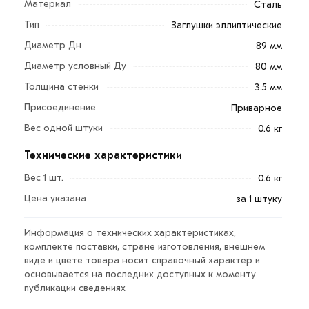
Материал
Сталь
могут применяться практически на любых
Тип
Заглушки эллиптические
трубопроводах.
Диаметр Дн
89 мм
Они отличаются в первую очередь своей формой и
Диаметр условный Ду
80 мм
методом крепления. Если эллиптические заглушки
Толщина стенки
3.5 мм
крепятся с помощью сварки к трубе, то фланцевые
Присоединение
Приварное
заглушки – с помощью крепежа.
Вес одной штуки
0.6 кг
Заглушки стальные Дн 89х3.5 мм (Ду 80) используются
Технические характеристики
в случаях временной защиты трубопроводов от
попадания в них посторонних предметов, для
Вес 1 шт.
0.6 кг
изоляции неэксплуатируемых ответвлений от
Цена указана
за 1 штуку
трубопровода, при выполнении ремонтных работ,
также заглушки используются в качестве днищ
Информация о технических характеристиках,
сосудов и аппаратов.
комплекте поставки, стране изготовления, внешнем
виде и цвете товара носит справочный характер и
Реализуем стальные приварные эллиптические
основывается на последних доступных к моменту
заглушки по минимальным ценам в ассортименте.
публикации сведениях
Обеспечим Вам комфортный сервис полного цикла.