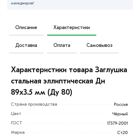
менеджеров!
Описание
Характеристики
Доставка
Оплата
Самовывоз
Характеристики товара Заглушка
стальная эллиптическая Дн
89х3.5 мм (Ду 80)
Страна производства
Россия
Цвет
Чёрный
ГОСТ
17379-2001
Стальные эллиптические заглушки обеспечивают
Марка
Ст20
полную герметичность за счет особой конструкции и