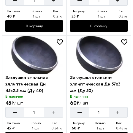
–
–
+
+
На сумму
Кол-во
Вес
На сумму
Кол-во
Вес
40 ₽
1 шт
0.2 кг
35 ₽
1 шт
0.3 кг
В корзину
В корзину
Заглушка стальная
Заглушка стальная
эллиптическая Дн
эллиптическая Дн 57х3
45х2.5 мм (Ду 40)
мм (Ду 50)
В наличии
В наличии
45
60
₽
₽
шт
шт
/
/
–
–
+
+
На сумму
Кол-во
Вес
На сумму
Кол-во
Вес
45 ₽
1 шт
0.34 кг
60 ₽
1 шт
0.43 кг