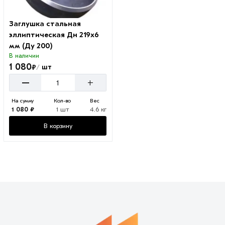
Заглушка стальная
эллиптическая Дн 219х6
мм (Ду 200)
В наличии
1 080
₽
шт
/
–
+
На сумму
Кол-во
Вес
1 080 ₽
1 шт
4.6 кг
В корзину