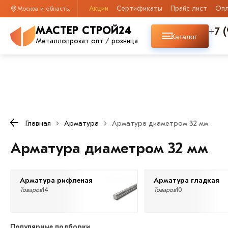
Акции
Сертификаты
Прайс лист
Опл
Москва и область,
+7 
МАСТЕР СТРОЙ24
Каталог
Металлопрокат опт / розница
Главная
Арматура
Арматура диаметром 32 мм
Арматура диаметром 32 мм
Арматура рифленая
Арматура гладкая
Товаров
14
Товаров
10
Популярные подборки