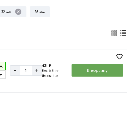
32 мм
36 мм
421 ₽
м
-
+
В корзину
6.31 кг
Вес
т
1 м
Длина