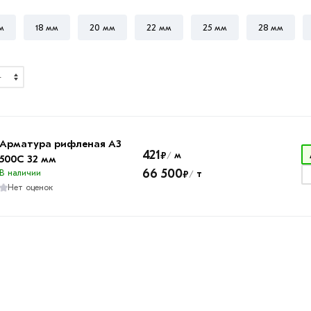
м
18 мм
20 мм
22 мм
25 мм
28 мм
Арматура рифленая А3
421
₽
м
/
500С 32 мм
66 500
В наличии
₽
т
/
Нет оценок