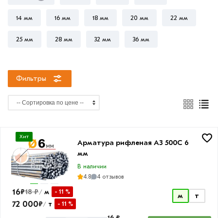
14 мм
16 мм
18 мм
20 мм
22 мм
25 мм
28 мм
32 мм
36 мм
Длина
прутка
6
Фильтры
м
Фактура
Хит
Арматура рифленая А3 500С 6
Рифленая
мм
Гладкая
В наличии
4.8
4 отзывов
16
₽
18 ₽
м
- 11 %
/
м
т
72 000
₽
т
- 11 %
/
Класс
16 ₽