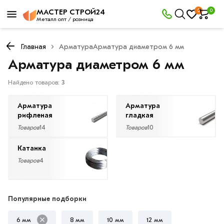
×
0
0
МАСТЕР СТРОЙ24
Фильтры
Металл опт / розница
Главная
Арматура
Арматура диаметром 6 мм
Со
Арматура диаметром 6 мм
скидкой
Найдено товаров:
3
Арматура
Арматура
Цена
рифленая
гладкая
руб.
Товаров
14
Товаров
10
—
Катанка
Товаров
4
Диаметр
Популярные подборки
6
6 мм
8 мм
10 мм
12 мм
мм