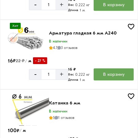
арматуры
-
+
В корзину
0.222 кг
Вес
1 м
Длина
А1,
А240
Хит
А3
Арматура гладкая 6 мм A240
А500С
В наличии
4.7
3 отзывов
16
₽
22 ₽
м
- 27 %
/
16 ₽
-
+
В корзину
0.222 кг
Вес
1 м
Длина
Катанка 6 мм
В наличии
5
1 отзывов
100
₽
м
/