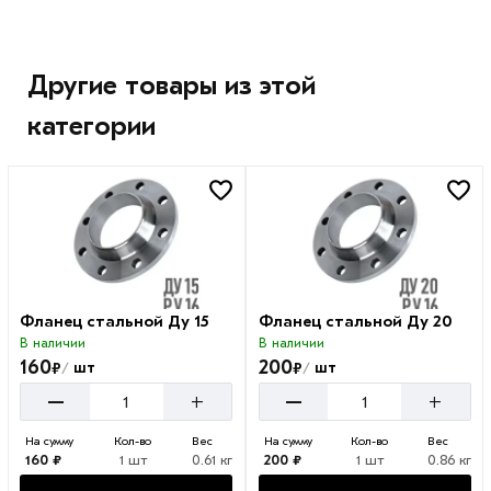
Другие товары из этой
категории
Фланец стальной Ду 15
Фланец стальной Ду 20
В наличии
В наличии
160
200
₽
₽
шт
шт
/
/
–
–
+
+
На сумму
Кол-во
Вес
На сумму
Кол-во
Вес
160 ₽
1 шт
0.61 кг
200 ₽
1 шт
0.86 кг