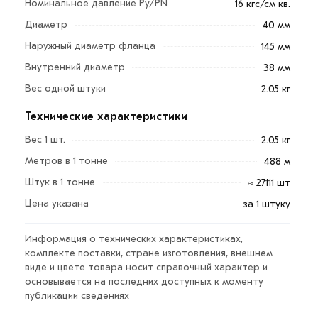
Номинальное давление Ру/PN
16 кгс/см кв.
Фланец стальной Ду 40 - это элемент трубопровода,
Диаметр
40 мм
который надежно соединяет его составляющие, а
Наружный диаметр фланца
145 мм
также позволяет присоединить к трубе значимый узел
Внутренний диаметр
38 мм
или оборудование.
Вес одной штуки
2.05 кг
Изначально предназначены для решения
нескольких задач:
Технические характеристики
создание прочного соединения между деталями
Вес 1 шт.
2.05 кг
трубопровода и арматурой;
Метров в 1 тонне
488 м
обеспечение заданной герметичности стыка;
Штук в 1 тонне
≈ 27111 шт
получение высокой ремонтопригодности арматуры
Цена указана
за 1 штуку
и трубопроводных элементов;
установка заглушек для отсечения отдельных
Информация о технических характеристиках,
участков;
комплекте поставки, стране изготовления, внешнем
виде и цвете товара носит справочный характер и
монтаж диафрагм для изменения характеристик
основывается на последних доступных к моменту
рабочей среды.
публикации сведениях
Для приобретения данной позиции, кликните мышкой