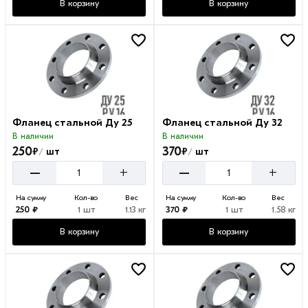
В корзину
В корзину
Фланец стальной Ду 25
Фланец стальной Ду 32
В наличии
В наличии
250
370
₽
₽
шт
шт
/
/
–
–
+
+
На сумму
Кол-во
Вес
На сумму
Кол-во
Вес
250 ₽
1 шт
1.13 кг
370 ₽
1 шт
1.58 кг
В корзину
В корзину