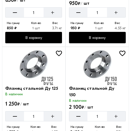
850
₽
шт
/
950
₽
шт
/
–
–
+
+
На сумму
Кол-во
Вес
На сумму
Кол-во
Вес
850 ₽
1 шт
3.71 кг
950 ₽
1 шт
4.55 кг
В корзину
В корзину
Фланец стальной Ду 125
Фланец стальной Ду
В наличии
150
В наличии
1 250
₽
шт
/
2 100
₽
шт
/
–
–
+
+
На сумму
Кол-во
Вес
На сумму
Кол-во
Вес