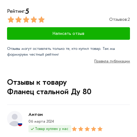
контактам указанным на сайте.
5
Рейтинг:
Условия доставки и цена на товар Фланец стальной
Отзывов:
2
Ду 80 из категории
Фланцы стальные
действительн в
Москве и области. Наши профессиональные
Написать отзыв
менеджеры обработают заказ и свяжутся с Вами для
согласования условий доставки или самовывоза.
Отзывы могут оставлять только те, кто купил товар. Так мы
формируем честный рейтинг
Данний товар от производителя сертифицирован,
Правила публикации
соответствует всем стандартам качества. Возврат
купленного товарa в течение 7 дней (наличие чека
Отзывы к товару
обязательно).
Фланец стальной Ду 80
Антон
06 марта 2024
Товар куплен у нас