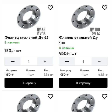
Фланец стальной Ду 65
Фланец стальной Ду
В наличии
100
В наличии
750
₽
шт
/
950
₽
шт
/
–
–
+
+
На сумму
Кол-во
Вес
На сумму
Кол-во
Вес
750 ₽
1 шт
3.34 кг
950 ₽
1 шт
4.55 кг
В корзину
В корзину