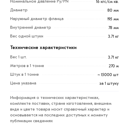
Номинальное давление Ру/PN
16 кгс/см кв.
требованиями ГОСТ 12820-80.
Диаметр
80 мм
В современных условиях фланец применяется при
Наружный диаметр фланца
195 мм
прокладке трубопроводов следующего
Внутренний диаметр
назначения:
78 мм
Вес одной штуки
для нефтегазовой промышленности;
3.71 кг
для химической и фармацевтической
Технические характеристики
промышленности;
Вес 1 шт.
3.71 кг
для пищевой промышленности;
Метров в 1 тонне
270 м
для энергетической отрасли и т.д.
Штук в 1 тонне
≈ 15000 шт
Дополнительный важный момент – качество и
Цена указана
за 1 штуку
правильность монтажа. Соблюдение всех требований
станет залогом надежности и производительности
Информация о технических характеристиках,
всего трубопровода, независимо от его назначения.
комплекте поставки, стране изготовления, внешнем
виде и цвете товара носит справочный характер и
Для приобретения данной позиции, кликните мышкой
основывается на последних доступных к моменту
публикации сведениях
«Добавить в корзину»
или нажмите на кнопку
«Быстрый заказ»
. Также можете купить позвонив по