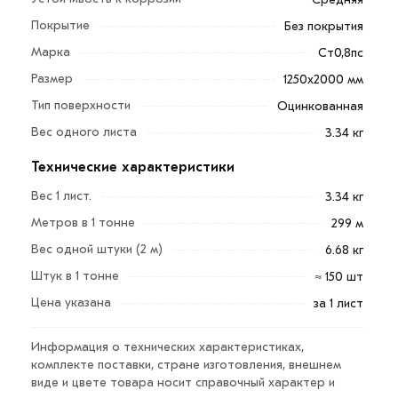
ремонте. Надёжный выбор по доступной цене.
Покрытие
Без покрытия
Для приобретения данной позиции, кликните мышкой
Марка
Ст0,8пс
«Добавить в корзину»
или нажмите на кнопку
Размер
1250х2000 мм
«Быстрый заказ»
. Также можете купить позвонив по
Тип поверхности
Оцинкованная
контактам указанным на сайте.
Вес одного листа
3.34 кг
Условия доставки и цена на товар Лист оцинкованный
Технические характеристики
0.35 мм 1250х2000 мм из категории
Лист
оцинкованный
действительн в Москве и области.
Вес 1 лист.
3.34 кг
Наши профессиональные менеджеры обработают
Метров в 1 тонне
299 м
заказ и свяжутся с Вами для согласования условий
Вес одной штуки (2 м)
6.68 кг
доставки или самовывоза.
Штук в 1 тонне
≈ 150 шт
Данний товар от производителя сертифицирован,
Цена указана
за 1 лист
соответствует всем стандартам качества. Возврат
купленного товарa в течение 7 дней (наличие чека
Информация о технических характеристиках,
обязательно).
комплекте поставки, стране изготовления, внешнем
виде и цвете товара носит справочный характер и