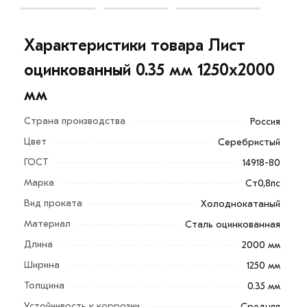
Характеристики товара Лист
оцинкованный 0.35 мм 1250х2000
мм
Страна производства
Россия
Цвет
Серебристый
ГОСТ
14918-80
Оцинкованный лист 0.35 мм (1250х2000 мм) —
универсальный материал для кровли, облицовки и
Марка
Ст0,8пс
вентиляционных систем. Отличается прочностью,
Вид проката
Холоднокатаный
устойчивостью к коррозии и долговечностью.
Материал
Сталь оцинкованная
Идеально подходит для наружных и внутренних
Длина
2000 мм
работ. Легко режется, гнётся и монтируется, не
Ширина
1250 мм
требует дополнительной защиты от влаги.
Толщина
0.35 мм
Используется в строительстве, производстве и
Устойчивость к коррозии
Средняя