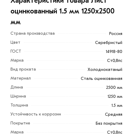
Характеристики товара Лист
оцинкованный 1.5 мм 1250х2500
мм
Страна производства
Россия
Цвет
Серебристый
ГОСТ
14918-80
Это плоский прокат с защитным покрытием из цинка.
Марка
Ст0,8пс
Наносится покрытие на специальном оборудовании и
Вид проката
Холоднокатаный
является прекрасной защитой от агрессивной
Материал
Сталь оцинкованная
внешней и внутренней среды.
Длина
2500 мм
Оцинкованная сталь производится из углеродистой
Ширина
1250 мм
холоднокатаной рулонной стали. Лист обладает
Толщина
1.5 мм
прекрасными технико-эксплуатационными
Устойчивость к коррозии
Средняя
параметрами, прост в монтаже, стойкий к
Покрытие
Без покрытия
механическим и химическим воздействиям.
Марка
Ст0,8пс