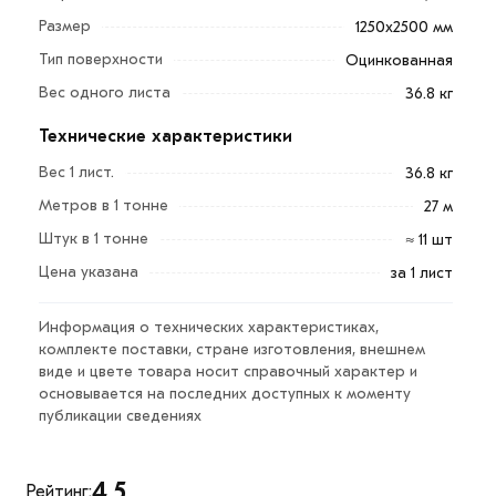
Так же он имеет относительно небольшую массу и
Размер
1250х2500 мм
длительный срок службы. По способу обработки его
Тип поверхности
Оцинкованная
можно разделить на окрашенный и гладкий.
Вес одного листа
36.8 кг
Также оцинкованное покрытие наносится либо на
одну поверхность, либо на обе. Лист оцинк.
Технические характеристики
применяется: машиностроении, судостроении,
Вес 1 лист.
36.8 кг
авиастроении, автомобильной индустрии,
Метров в 1 тонне
27 м
строительстве.
Штук в 1 тонне
≈ 11 шт
На нашей металлобазе можно купить лист
Цена указана
за 1 лист
оцинкованный 1.5 мм 1250х2500 мм по выгодной цене.
Наша продукция отвечает госстандартам и имеет
Информация о технических характеристиках,
сертификаты качества.
комплекте поставки, стране изготовления, внешнем
виде и цвете товара носит справочный характер и
Для приобретения данной позиции, кликните мышкой
основывается на последних доступных к моменту
публикации сведениях
«Добавить в корзину»
или нажмите на кнопку
«Быстрый заказ»
. Также можете купить позвонив по
контактам указанным на сайте.
4.5
Рейтинг: