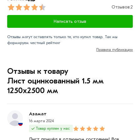
Условия доставки и цена на товар Лист оцинкованный
Отзывов:
2
1.5 мм 1250х2500 мм из категории
Лист оцинкованный
Написать отзыв
действительн в Москве и области. Наши
профессиональные менеджеры обработают заказ и
Отзывы могут оставлять только те, кто купил товар. Так мы
свяжутся с Вами для согласования условий доставки
формируем честный рейтинг
или самовывоза.
Правила публикации
Данний товар от производителя сертифицирован,
соответствует всем стандартам качества. Возврат
Отзывы к товару
купленного товарa в течение 7 дней (наличие чека
Лист оцинкованный 1.5 мм
обязательно).
1250х2500 мм
Азамат
16 марта 2024
Товар куплен у нас
Лист пришёл в отличном состоянии! Все