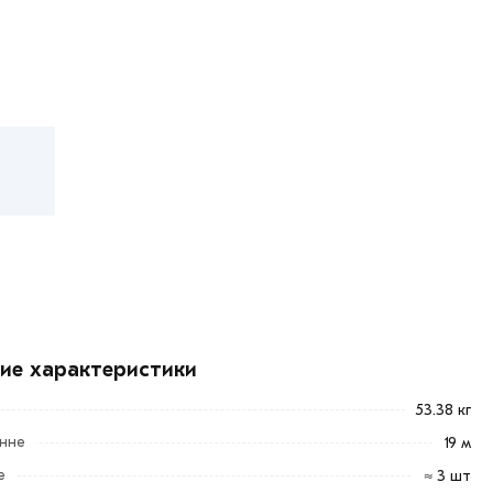
кие характеристики
53.38 кг
онне
19 м
е
≈ 3 шт