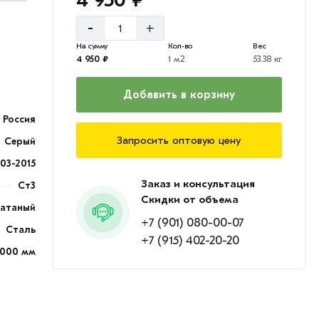
4 950 ₽
-
+
На сумму
Кол-во
Вес
4 950 ₽
1 м2
53.38 кг
Добавить в корзину
Россия
Запросить оптовую цену
Серый
903-2015
Заказ и консультация
Ст3
Скидки от объема
катаный
+7 (901) 080-00-07
Сталь
+7 (915) 402-20-20
000 мм