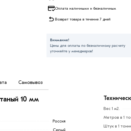
Оплата наличными и безналичным
Возврат товара в течение 7 дней
Внимание!
Цены для оплаты по безналичному расчету
уточняйте у менеджеров!
ата
Самовывоз
ть уникальные заготовки профильного или
роительстве объектов, в машиностроении,
Техничес
таный 10 мм
ытий и сварных конструкций, в частности
Вес 1 м2.
Метров в 1 т
и одновременно пластичность, а также
Россия
Штук в 1 тонн
тки его различными материалами:
Серый