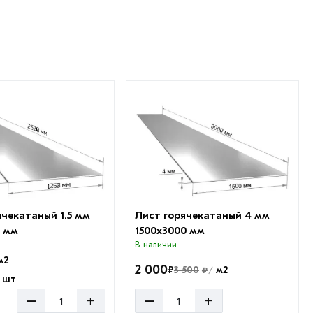
ячекатаный 1.5 мм
Лист горячекатаный 4 мм
0 мм
1500х3000 мм
В наличии
м2
2 000
₽
3 500
м2
₽
/
шт
–
–
+
+