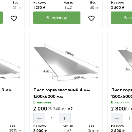
Вес
На сумму
Кол-во
Вес
На сумму
62 кг
1 250 ₽
1 м2
50 кг
3 500 ₽
В корзину
В к
 3 мм
Лист горячекатаный 4 мм
Лист гор
1500х6000 мм
1500х600
В наличии
В наличии
2 000
2 800
₽
₽
3 240
м2
₽
/
/
–
–
+
Вес
На сумму
Кол-во
Вес
На сумму
35.33 кг
2 000 ₽
1 м2
31.4 кг
2 800 ₽