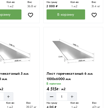
Кол-во
Вес
На сумму
Кол-во
Вес
1 м2
36.8 кг
2 000 ₽
1 м2
31.4 кг
орзину
В корзину
ячекатаный 5 мм
Лист горячекатаный 6 мм
0 мм
1500х6000 мм
В наличии
4 515
₽
м2
м2
/
–
+
+
Кол-во
Вес
На сумму
Кол-во
Вес
1 м2
39.27 кг
4 515 ₽
1 м2
47.1 кг