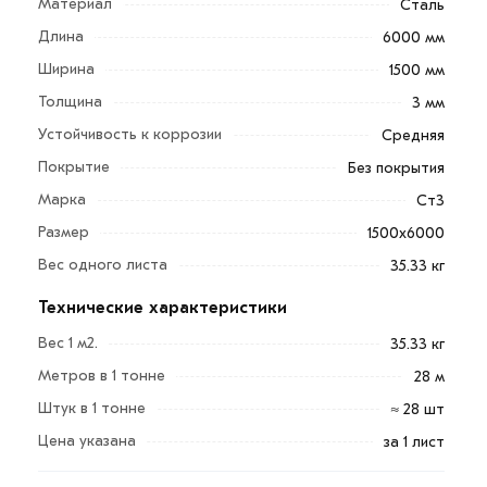
Материал
Сталь
Длина
6000 мм
Ширина
1500 мм
Для приобретения данной позиции, кликните мышкой
Толщина
«Добавить в корзину»
или нажмите на кнопку
3 мм
«Быстрый заказ»
. Также можете купить позвонив по
Устойчивость к коррозии
Средняя
контактам указанным на сайте.
Покрытие
Без покрытия
Марка
Условия доставки и цена на товар Лист
Ст3
горячекатаный 3 мм 1500х6000 мм из категории
Лист
Размер
1500х6000
стальной горячекатаный
действительн в Москве и
Вес одного листа
35.33 кг
области. Наши профессиональные менеджеры
Технические характеристики
обработают заказ и свяжутся с Вами для
согласования условий доставки или самовывоза.
Вес 1 м2.
35.33 кг
Метров в 1 тонне
28 м
Данний товар от производителя сертифицирован,
соответствует всем стандартам качества. Возврат
Штук в 1 тонне
≈ 28 шт
купленного товарa в течение 7 дней (наличие чека
Цена указана
за 1 лист
обязательно).