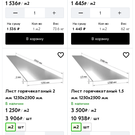
1 536
1 445
₽
₽
м2
м2
/
/
–
–
+
+
На сумму
Кол-во
Вес
На сумму
Кол-во
Вес
1 536 ₽
1 м2
73.6 кг
1 445 ₽
1 м2
62 кг
В корзину
В корзину
Лист горячекатаный 2
Лист горячекатаный 1.5
мм 1250х2500 мм
мм 1250х2500 мм
В наличии
В наличии
1 250
3 500
₽
₽
м2
м2
/
/
3 906
10 938
₽
₽
шт
шт
/
/
м2
шт
м2
шт