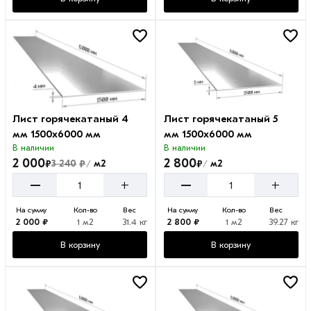
Лист горячекатаный 4
Лист горячекатаный 5
мм 1500х6000 мм
мм 1500х6000 мм
В наличии
В наличии
2 000
2 800
₽
₽
₽
3 240
м2
м2
/
/
–
–
+
+
На сумму
Кол-во
Вес
На сумму
Кол-во
Вес
2 000 ₽
1 м2
31.4 кг
2 800 ₽
1 м2
39.27 кг
В корзину
В корзину