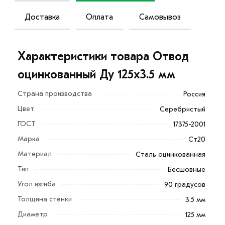
Доставка
Оплата
Самовывоз
Характеристики товара Отвод
оцинкованный Ду 125х3.5 мм
Страна производства
Россия
Цвет
Серебристый
ГОСТ
17375-2001
Марка
Ст20
Отводы оцинкованные Ду 125х3.5 мм активно
Материал
Сталь оцинкованная
применяются при прокладке коммуникаций
Тип
Бесшовные
практически любых трубопроводных магистралей. В
Угол изгиба
90 градусов
тоже время, не все виды подходят под четко
Толщина стенки
3.5 мм
определенные трубопроводы.
Диаметр
125 мм
Например, отводы круглые из оцинкованной стали