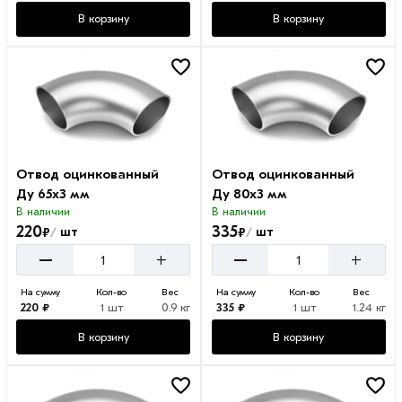
В корзину
В корзину
Отвод оцинкованный
Отвод оцинкованный
Ду 65х3 мм
Ду 80х3 мм
В наличии
В наличии
220
335
₽
₽
шт
шт
/
/
–
–
+
+
На сумму
Кол-во
Вес
На сумму
Кол-во
Вес
220 ₽
1 шт
0.9 кг
335 ₽
1 шт
1.24 кг
В корзину
В корзину