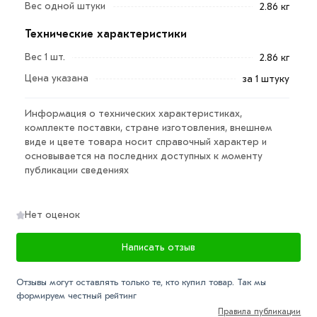
Вес одной штуки
2.86 кг
бесшовного формата используются для прокладки
магистральных сетей, это связано с тем, что
Технические характеристики
коммуникация имеет достаточно большие размеры
Вес 1 шт.
2.86 кг
сечения и работает под достаточно значительным
Цена указана
за 1 штуку
давлением.
С помощью отводов, при монтаже вентиляционной
Информация о технических характеристиках,
комплекте поставки, стране изготовления, внешнем
системы, меняется направление трассы под углом
виде и цвете товара носит справочный характер и
90ᵒ, как без изменения размера сечения
основывается на последних доступных к моменту
воздуховодов, так и с возможностью его изменить
публикации сведениях
без дополнительных элементов.
Для дополнительной защиты вентиляционной
Нет оценок
системы от попадания мусора и посторонних
предметов, с одной из сторон отводов возможна
Написать отзыв
установка сетки. Для увеличения герметичности
используются отводы с резиновым уплотнителем.
Отзывы могут оставлять только те, кто купил товар. Так мы
формируем честный рейтинг
Для приобретения данной позиции, кликните мышкой
Правила публикации