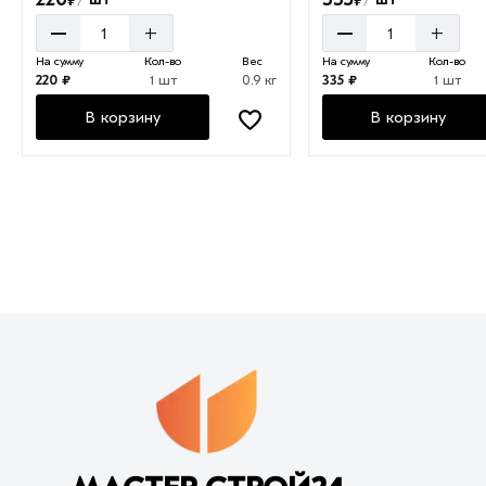
/
/
–
–
+
+
На сумму
Кол-во
Вес
На сумму
Кол-во
220 ₽
1 шт
0.9 кг
335 ₽
1 шт
В корзину
В корзину