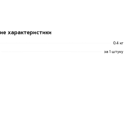
кие характеристики
0.4 кг
за 1 штуку
»
. Также можете купить позвонив по контактам указанным