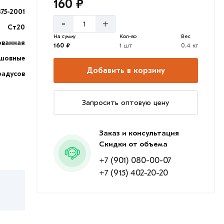
160 ₽
375-2001
-
+
Ст20
На сумму
Кол-во
Вес
ованная
160 ₽
1 шт
0.4 кг
шовные
Добавить в корзину
радусов
Запросить оптовую цену
Заказ и консультация
Скидки от объема
+7 (901) 080-00-07
+7 (915) 402-20-20