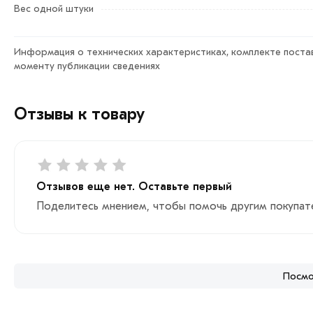
на сайте.
Вес одной штуки
Условия доставки и цена на товар Отвод оцинкованный Д
менеджеры обработают заказ и свяжутся с Вами для сог
Информация о технических характеристиках, комплекте постав
моменту публикации сведениях
Данний товар от производителя сертифицирован, соответ
Отзывы к товару
Отзывов еще нет. Оставьте первый
Поделитесь мнением, чтобы помочь другим покупат
Посмо