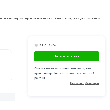
ьн в Москве и области. Наши профессиональные
авочный характер и основывается на последних доступных к
рa в течение 7 дней (наличие чека обязательно).
Нет оценок
Написать отзыв
Отзывы могут оставлять только те, кто
купил товар. Так мы формируем честный
рейтинг
Правила публикации