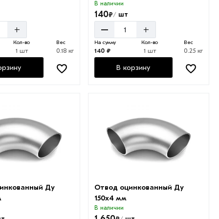
В наличии
140
₽
шт
/
–
+
+
Кол-во
Вес
На сумму
Кол-во
Вес
1 шт
0.18 кг
140 ₽
1 шт
0.25 кг
орзину
В корзину
инкованный Ду
Отвод оцинкованный Ду
м
150х4 мм
В наличии
1 650
₽
т
шт