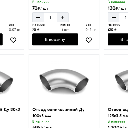
В наличии
В наличии
70
120
₽
₽
шт
шт
/
/
–
–
+
Вес
На сумму
Кол-во
Вес
На сумму
0.07 кг
70 ₽
1 шт
0.12 кг
120 ₽
В корзину
В к
й Ду 80х3
Отвод оцинкованный Ду
Отвод оц
100х3 мм
125х3.5 м
В наличии
В наличии
595
1 100
₽
₽
шт
ш