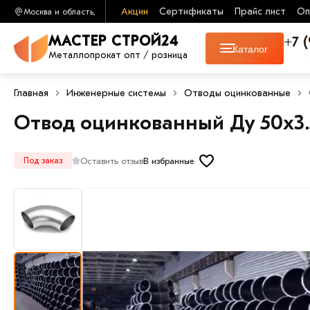
Акции
Сертификаты
Прайс лист
Оп
Москва и область,
+7 
МАСТЕР СТРОЙ24
Каталог
Металлопрокат опт / розница
Главная
Инженерные системы
Отводы оцинкованные
Отвод оцинкованный Ду 50х3
Оставить отзыв
В избранные
Под заказ