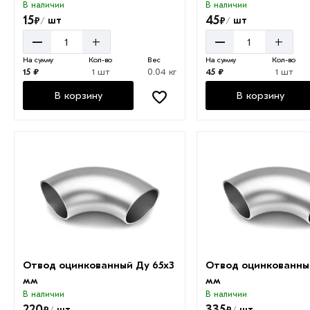
В наличии
В наличии
15
45
₽
₽
шт
шт
/
/
–
–
+
+
На сумму
Кол-во
Вес
На сумму
Кол-во
15 ₽
1 шт
0.04 кг
45 ₽
1 шт
В корзину
В корзину
Отвод оцинкованный Ду 65х3
Отвод оцинкованны
мм
мм
В наличии
В наличии
220
335
₽
₽
шт
шт