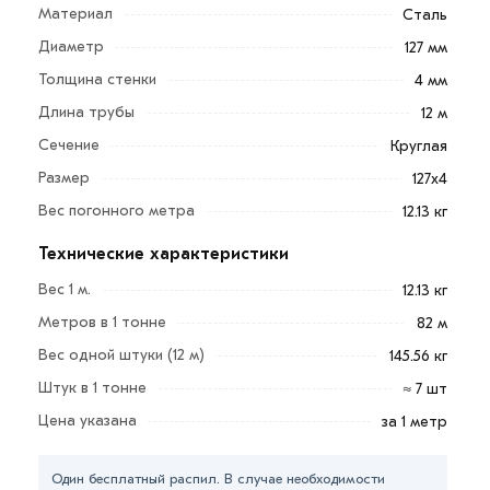
Прямошовная труба электросварная 127х4 мм,
Материал
Сталь
круглого сечения, со стенкой 4 мм изготавливается из
Диаметр
127 мм
качественной углеродистой стали марки 20 и
Толщина стенки
4 мм
соответствует ГОСТ 10704-91. Это обеспечивает
Длина трубы
12 м
пластичность изделия и его прочность.
Сечение
Круглая
Сфера использования:
Размер
127х4
производство строительных металлоконструкций;
Вес погонного метра
12.13 кг
прокладка кабельных каналов;
Технические характеристики
обустройство тепловых сетей и инженерных
Вес 1 м.
12.13 кг
коммуникаций;
Метров в 1 тонне
82 м
монтаж технологических трубопроводов,
Вес одной штуки (12 м)
транспортирующих жидкие и твердые вещества;
145.56 кг
Штук в 1 тонне
изготовление деталей в машиностроении.
≈ 7 шт
Цена указана
за 1 метр
Трубы рассчитаны на внутреннее давление до 25
МПа. Электросварная прямошовная технология
Один бесплатный распил. В случае необходимости
позволяет получить прочное соединение, при этом