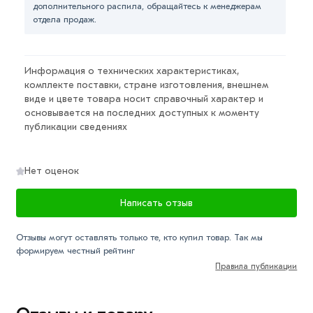
дополнительного распила, обращайтесь к менеджерам
прокат дешевле бесшовных аналогов.
отдела продаж.
Для приобретения данной позиции, кликните мышкой
«Добавить в корзину»
или нажмите на кнопку
Информация о технических характеристиках,
«Быстрый заказ»
. Также можете купить позвонив по
комплекте поставки, стране изготовления, внешнем
контактам указанным на сайте.
виде и цвете товара носит справочный характер и
основывается на последних доступных к моменту
Условия доставки и цена на товар Труба
публикации сведениях
электросварная 127х4 мм из категории
Трубы
электросварные
действительн в Москве и области.
Нет оценок
Наши профессиональные менеджеры обработают
заказ и свяжутся с Вами для согласования условий
Написать отзыв
доставки или самовывоза.
Отзывы могут оставлять только те, кто купил товар. Так мы
Данний товар от производителя сертифицирован,
формируем честный рейтинг
соответствует всем стандартам качества. Возврат
Правила публикации
купленного товарa в течение 7 дней (наличие чека
обязательно).