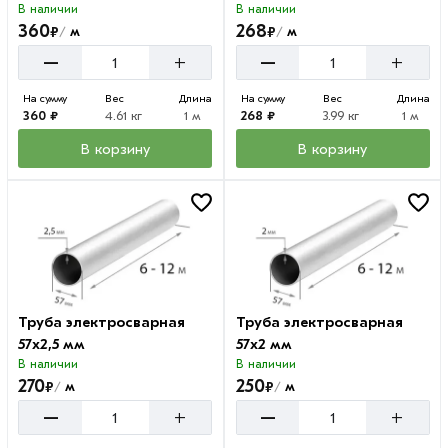
В наличии
В наличии
360
268
₽
₽
м
м
/
/
–
–
+
+
На сумму
Вес
Длина
На сумму
Вес
Длина
360 ₽
4.61 кг
1 м
268 ₽
3.99 кг
1 м
В корзину
В корзину
Труба электросварная
Труба электросварная
57х2,5 мм
57х2 мм
В наличии
В наличии
270
250
₽
₽
м
м
/
/
–
–
+
+