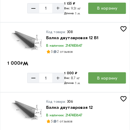
180
1 155 ₽
мм
–
+
В корзину
9.51 кг
Вес
1 м
Длина
200
мм
248
Код товара:
308
Балка двутавровая 12 Б1
мм
В наличии: 2147483647
298
5
2 отзывов
мм
м
1 000
₽
300
мм
1 000 ₽
Ширина
–
+
В корзину
8.7 кг
Вес
346
полки
1 м
Длина
мм
55
396
мм
мм
Код товара:
306
Балка двутавровая 12
64
446
мм
В наличии: 2147483647
мм
5
1 отзывов
73