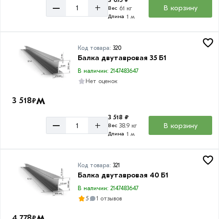
–
+
В корзину
61 кг
Вес
1 м
Длина
Код товара:
320
Балка двутавровая 35 Б1
В наличии: 2147483647
Нет оценок
м
3 518
₽
3 518 ₽
–
+
В корзину
38.9 кг
Вес
1 м
Длина
Код товара:
321
Балка двутавровая 40 Б1
В наличии: 2147483647
5
1 отзывов
м
4 778
₽