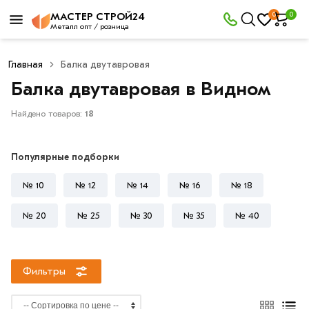
×
0
0
МАСТЕР СТРОЙ24
Фильтры
Металл опт / розница
Главная
Балка двутавровая
Со
Балка двутавровая в Видном
скидкой
Найдено товаров:
18
Цена
Популярные подборки
руб.
№ 10
№ 12
№ 14
№ 16
№ 18
—
№ 20
№ 25
№ 30
№ 35
№ 40
Длина
Фильтры
двутавра
6