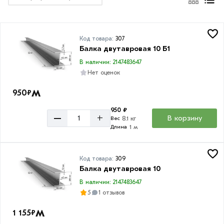
м
12
м
Код товара:
307
Балка двутавровая 10 Б1
В наличии: 2147483647
Нет оценок
Высота
м
950
₽
двутавра
950 ₽
100
–
+
В корзину
8.1 кг
Вес
мм
1 м
Длина
120
мм
Код товара:
309
Балка двутавровая 10
140
мм
В наличии: 2147483647
5
1 отзывов
160
мм
м
1 155
₽