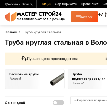
Акции
Сертификаты
Прайс лист
Оп
Москва и область,
+7 
МАСТЕР СТРОЙ24
Каталог
Металлопрокат опт / розница
Главная
Труба круглая стальная
Труба круглая стальная в Вол
Лучшая цена производителя
Бесшовные трубы
Труба
водогазопроводная
Товаров
3
Товаров
7
Со скидкой