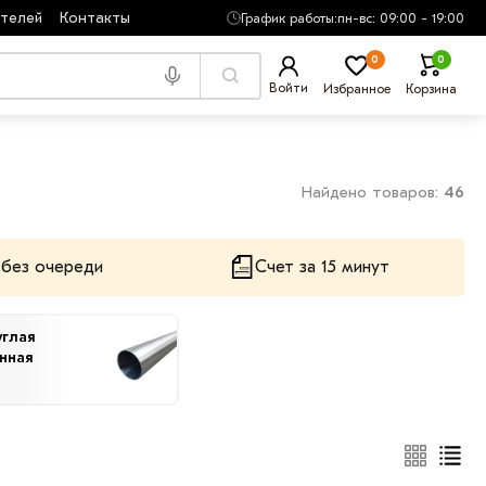
ателей
Контакты
График работы:
пн-вс: 09:00 - 19:00
0
0
Войти
Избранное
Корзина
Найдено товаров:
46
 без очереди
Счет за 15 минут
углая
нная