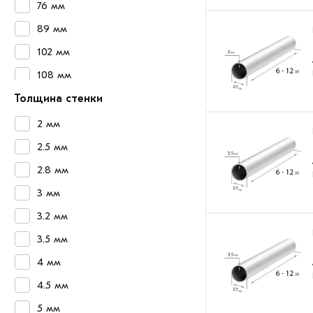
76 мм
89 мм
102 мм
108 мм
114 мм
Толщина стенки
127 мм
2 мм
133 мм
2.5 мм
159 мм
2.8 мм
219 мм
3 мм
273 мм
3.2 мм
426 мм
3.5 мм
4 мм
4.5 мм
5 мм