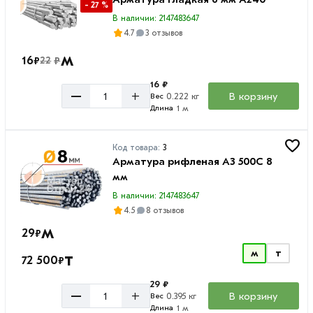
- 27 %
А3
В наличии: 2147483647
А500С
4.7
3 отзывов
А1,
м
16
₽
₽
22
А240
16 ₽
–
+
В корзину
0.222 кг
Вес
1 м
Длина
Код товара:
3
Арматура рифленая А3 500С 8
мм
В наличии: 2147483647
4.5
8 отзывов
м
29
₽
м
т
т
72 500
₽
29 ₽
–
+
В корзину
0.395 кг
Вес
1 м
Длина