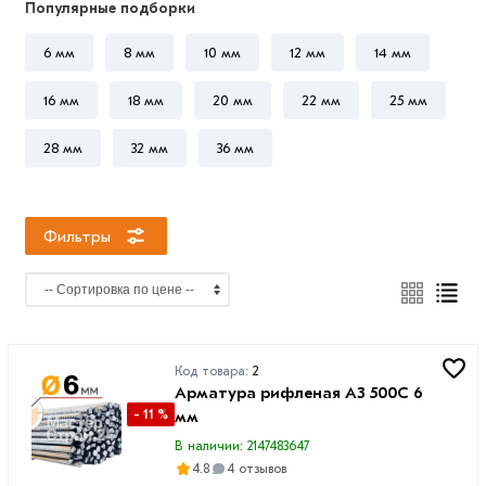
Популярные подборки
8
мм
6 мм
8 мм
10 мм
12 мм
14 мм
10
16 мм
18 мм
20 мм
22 мм
25 мм
мм
12
28 мм
32 мм
36 мм
мм
14
мм
Фильтры
16
мм
18
мм
Код товара:
2
20
Арматура рифленая А3 500С 6
мм
- 11 %
мм
22
В наличии: 2147483647
мм
4.8
4 отзывов