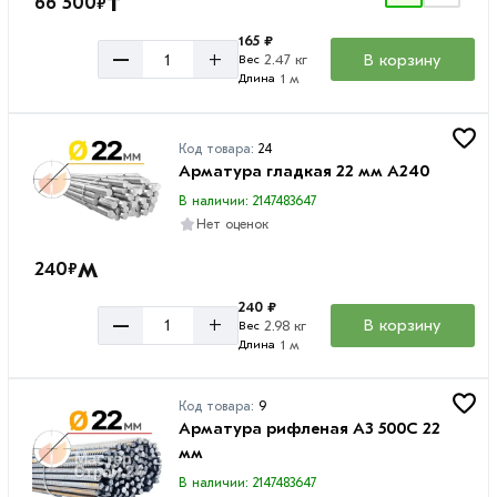
т
66 500
₽
165 ₽
–
+
В корзину
2.47 кг
Вес
1 м
Длина
Код товара:
24
Арматура гладкая 22 мм A240
В наличии: 2147483647
Нет оценок
м
240
₽
240 ₽
–
+
В корзину
2.98 кг
Вес
1 м
Длина
Код товара:
9
Арматура рифленая А3 500С 22
мм
В наличии: 2147483647