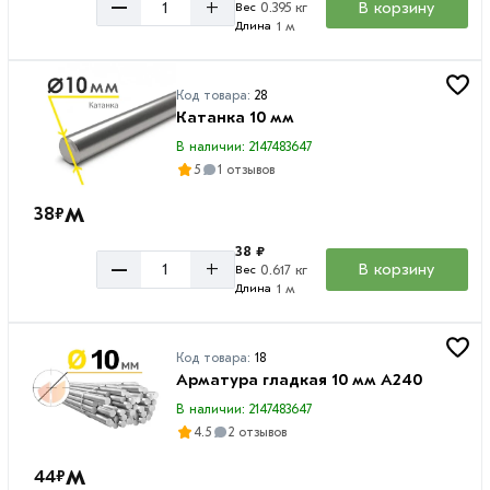
–
+
В корзину
0.395 кг
Вес
1 м
Длина
Код товара:
28
Катанка 10 мм
В наличии: 2147483647
5
1 отзывов
м
38
₽
38 ₽
–
+
В корзину
0.617 кг
Вес
1 м
Длина
Код товара:
18
Арматура гладкая 10 мм A240
В наличии: 2147483647
4.5
2 отзывов
м
44
₽