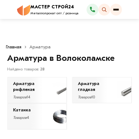
×
МАСТЕР СТРОЙ24
Фильтры
Каталог
Металлопрокат опт / розница
Со
скидкой
Главная
Арматура
Арматура в Волоколамске
Цена
Найдено товаров:
28
руб.
Арматура
Арматура
—
рифленая
гладкая
Товаров
14
Товаров
10
Катанка
Товаров
4
Диаметр
6
мм