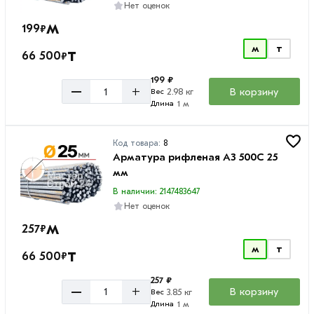
Нет оценок
м
199
₽
м
т
т
66 500
₽
199 ₽
–
+
В корзину
2.98 кг
Вес
1 м
Длина
Код товара:
8
Арматура рифленая А3 500С 25
мм
В наличии: 2147483647
Нет оценок
м
257
₽
м
т
т
66 500
₽
257 ₽
–
+
В корзину
3.85 кг
Вес
1 м
Длина