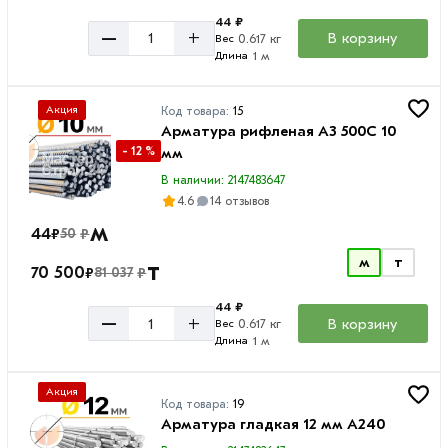
44 ₽
–
+
В корзину
0.617 кг
Вес
1 м
Длина
Акция
Код товара:
15
Арматура рифленая А3 500С 10
- 12 %
мм
В наличии: 2147483647
4.6
14 отзывов
м
44
₽
₽
50
м
т
т
70 500
₽
₽
81 037
44 ₽
–
+
В корзину
0.617 кг
Вес
1 м
Длина
Акция
Код товара:
19
Арматура гладкая 12 мм A240