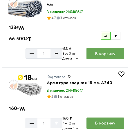
мм
В наличии: 2147483647
4.7
3 отзывов
м
133
₽
м
т
т
66 500
₽
133 ₽
–
+
В корзину
2 кг
Вес
1 м
Длина
Код товара:
22
Арматура гладкая 18 мм A240
В наличии: 2147483647
5
1 отзывов
м
160
₽
160 ₽
–
+
В корзину
2 кг
Вес
1 м
Длина