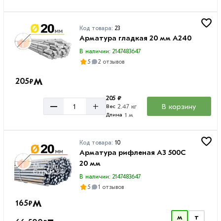
Код товара:
23
Арматура гладкая 20 мм A240
В наличии: 2147483647
5
2 отзывов
м
205
₽
205 ₽
–
+
В корзину
2.47 кг
Вес
1 м
Длина
Код товара:
10
Арматура рифленая А3 500С
20 мм
В наличии: 2147483647
5
1 отзывов
м
165
₽
м
т