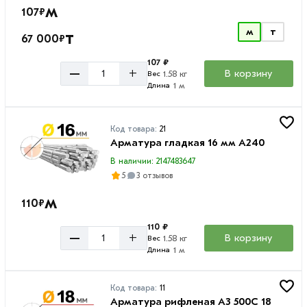
м
107
₽
м
т
т
67 000
₽
107 ₽
–
+
В корзину
1.58 кг
Вес
1 м
Длина
Код товара:
21
Арматура гладкая 16 мм A240
В наличии: 2147483647
5
3 отзывов
м
110
₽
110 ₽
–
+
В корзину
1.58 кг
Вес
1 м
Длина
Код товара:
11
Арматура рифленая А3 500С 18