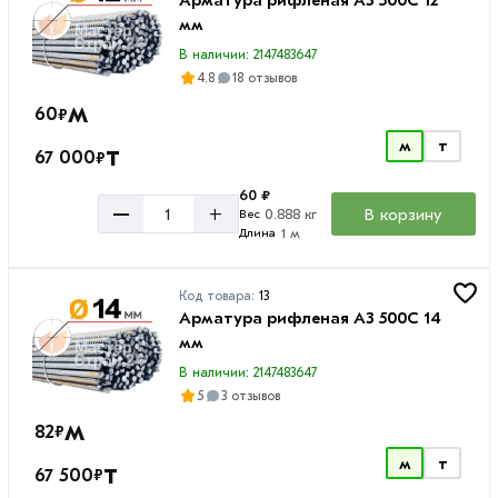
Арматура рифленая А3 500С 12
мм
В наличии: 2147483647
4.8
18 отзывов
м
60
₽
м
т
т
67 000
₽
60 ₽
–
+
В корзину
0.888 кг
Вес
1 м
Длина
Код товара:
13
Арматура рифленая А3 500С 14
мм
В наличии: 2147483647
5
3 отзывов
м
82
₽
м
т
т
67 500
₽